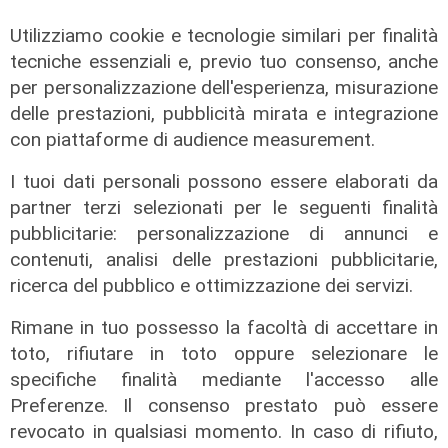
Utilizziamo cookie e tecnologie similari per finalità
tecniche essenziali e, previo tuo consenso, anche
Spettacolo di luce
per personalizzazione dell'esperienza, misurazione
In migliaia a Camogli per la Stella
delle prestazioni, pubblicità mirata e integrazione
Maris: spiaggia piena per la posa dei
con piattaforme di audience measurement.
lumini
I tuoi dati personali possono essere elaborati da
03/08/2026
di r.c.
partner terzi selezionati per le seguenti finalità
pubblicitarie: personalizzazione di annunci e
contenuti, analisi delle prestazioni pubblicitarie,
ricerca del pubblico e ottimizzazione dei servizi.
Rimane in tuo possesso la facoltà di accettare in
toto, rifiutare in toto oppure selezionare le
specifiche finalità mediante l'accesso alle
Preferenze. Il consenso prestato può essere
revocato in qualsiasi momento. In caso di rifiuto,