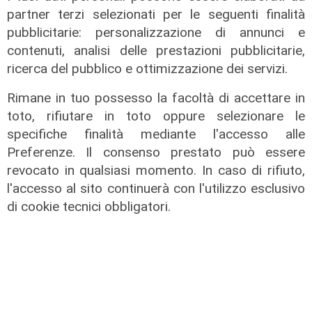
partner terzi selezionati per le seguenti finalità
pubblicitarie: personalizzazione di annunci e
Le temperature
contenuti, analisi delle prestazioni pubblicitarie,
Genova, caldo torrido: bollino rosso
ricerca del pubblico e ottimizzazione dei servizi.
anche lunedì
Rimane in tuo possesso la facoltà di accettare in
08/08/2026
toto, rifiutare in toto oppure selezionare le
di c.b.
specifiche finalità mediante l'accesso alle
Preferenze. Il consenso prestato può essere
revocato in qualsiasi momento. In caso di rifiuto,
l'accesso al sito continuerà con l'utilizzo esclusivo
di cookie tecnici obbligatori.