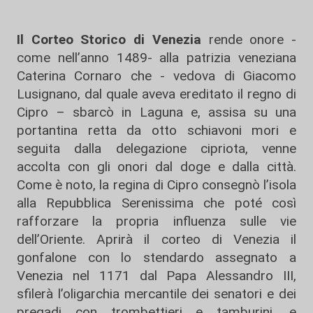
Il Corteo Storico di Venezia
rende onore -
come nell’anno 1489- alla patrizia veneziana
Caterina Cornaro che - vedova di Giacomo
Lusignano, dal quale aveva ereditato il regno di
Cipro – sbarcò in Laguna e, assisa su una
portantina retta da otto schiavoni mori e
seguita dalla delegazione cipriota, venne
accolta con gli onori dal doge e dalla città.
Come è noto, la regina di Cipro consegnò l’isola
alla Repubblica Serenissima che poté così
rafforzare la propria influenza sulle vie
dell’Oriente. Aprirà il corteo di Venezia il
gonfalone con lo stendardo assegnato a
Venezia nel 1171 dal Papa Alessandro III,
sfilerà l’oligarchia mercantile dei senatori e dei
pregadi con trombettieri e tamburini, e