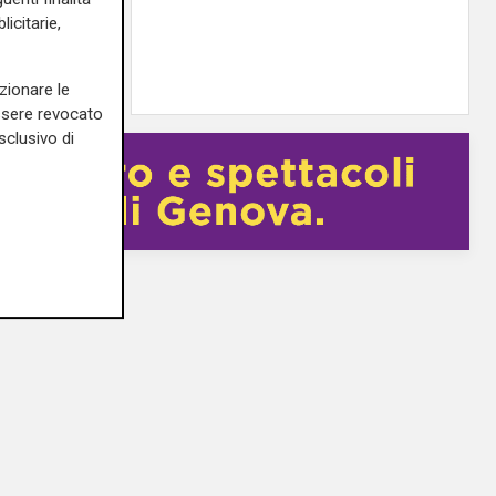
erà su
icitarie,
05/08/2026
zionare le
essere revocato
sclusivo di