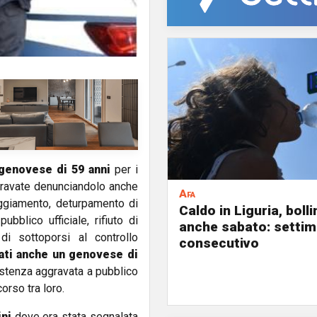
 genovese di 59 anni
per i
aggravate denunciandolo anche
Afa
ggiamento, deturpamento di
Caldo in Liguria, boll
bblico ufficiale, rifiuto di
anche sabato: settim
di sottoporsi al controllo
consecutivo
ati anche un genovese di
istenza aggravata a pubblico
orso tra loro.
ini
dove era stata segnalata