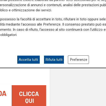
ampia area si affacc
personalizzazione di annunci e contenuti, analisi delle prestazioni pubbl
ocessato questa mattina per
skate park"
blico e ottimizzazione dei servizi.
possesso la facoltà di accettare in toto, rifiutare in toto oppure sele
e sulla Liguria seguiteci sul
alità mediante l'accesso alle Preferenze. Il consenso prestato può 
e
e su
Facebook
.
mento. In caso di rifiuto, l'accesso al sito continuerà con l'utilizzo e
obbligatori.
polizia
Accetta tutti
Rifiuta tutti
Preferenze