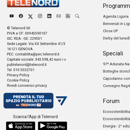
Programm
Agenda Liguria
Benvenuti in Lig
© Telenord Srl
Close UP
P.IVA e CF: 00945590107
Derby del lunedì
ISC. REA - GE: 229501
Sede Legale: Via XX Settembre 41/3
16121 GENOVA
Speciali
PEC:
contabilita@pec.telenord.it
Capitale sociale: 343.598,42 euro i.v.
97ª Adunata Naz
pubtelenord@telenord.it
Tel. 010 5532701
Botteghe storic
Privacy Policy
Capodanno con 
Cookie Policy
Rivedi consenso privacy
Convegno Reg4
Forum
Ecosostenibilita
Scarica l'App di Telenord
Ecosostenibilità
Energia - 2° edi