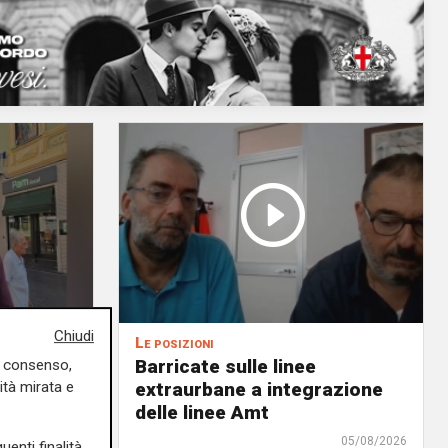
Chiudi
Le posizioni
lenord:
Barricate sulle linee
uo consenso,
ità mirata e
 cani al
extraurbane a integrazione
 2. La
delle linee Amt
uta,
05/08/2026
uenti finalità