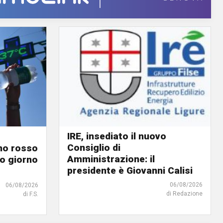
IRE, insediato il nuovo
Consiglio di
ino rosso
Amministrazione: il
o giorno
presidente è Giovanni Calisi
06/08/2026
06/08/2026
di Redazione
di F.S.