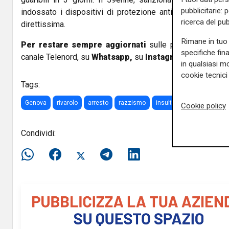
pubblicitarie: 
indossato i dispositivi di protezione anticovid, sarà pr
ricerca del pub
direttissima.
Rimane in tuo 
Per restare sempre aggiornati
sulle principali notizi
specifiche fin
canale Telenord, su
Whatsapp,
su
Instagram
,
su
Youtub
in qualsiasi mo
cookie tecnici 
Tags:
Genova
rivarolo
arresto
razzismo
insulti
senegalese
Cookie policy
Condividi: