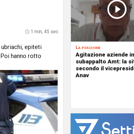
1 min, 45 sec
ubriachi, epiteti
La posizione
Agitazione aziende i
. Poi hanno rotto
subappalto Amt: la s
secondo il vicepresi
Anav