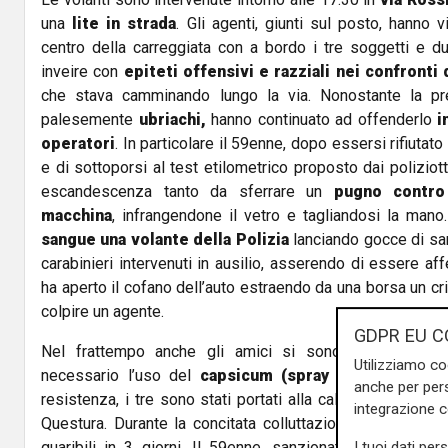
una
lite in strada
. Gli agenti, giunti sul posto, hanno
centro della carreggiata con a bordo i tre soggetti e due
inveire con
epiteti offensivi e razziali nei confront
che stava camminando lungo la via. Nonostante la pre
palesemente
ubriachi,
hanno continuato ad offenderlo
i
operatori
. In particolare il 59enne, dopo essersi rifiutato
e di sottoporsi al test etilometrico proposto dai poliziott
escandescenza tanto da sferrare un
pugno contro i
macchina
, infrangendone il vetro e tagliandosi la man
sangue una volante della Polizia
lanciando gocce di san
carabinieri intervenuti in ausilio, asserendo di essere af
ha aperto il cofano dell’auto estraendo da una borsa un cri
colpire un agente.
GDPR EU C
Nel frattempo anche gli amici si sono scagliati cont
Utilizziamo co
necessario l’uso del
capsicum (spray al peperoncin
anche per pers
resistenza, i tre sono stati portati alla calma ed accompa
integrazione 
Questura. Durante la concitata colluttazione un agente ha
I tuoi dati per
guaribili in 3 giorni. Il 59enne, sanzionato anche per