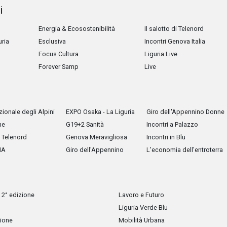
i
Energia & Ecosostenibilità
Il salotto di Telenord
uria
Esclusiva
Incontri Genova Italia
Focus Cultura
Liguria Live
Forever Samp
Live
ionale degli Alpini
EXPO Osaka - La Liguria
Giro dell'Appennino Donne
he
G19+2 Sanità
Incontri a Palazzo
Telenord
Genova Meravigliosa
Incontri in Blu
IA
Giro dell'Appennino
L'economia dell'entroterra
 2° edizione
Lavoro e Futuro
Liguria Verde Blu
zione
Mobilità Urbana