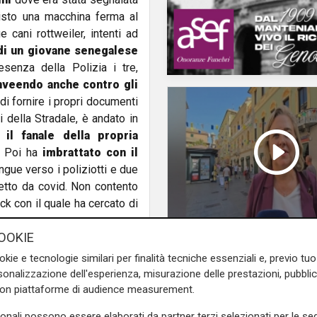
 visto una macchina ferma al
 cani rottweiler, intenti ad
i di un giovane senegalese
senza della Polizia i tre,
nveendo anche contro gli
 di fornire i propri documenti
i della Stradale, è andato in
l fanale della propria
o. Poi ha
imbrattato con il
gue verso i poliziotti e due
fetto da covid. Non contento
ck con il quale ha cercato di
OOKIE
Le novità
ro gli operatori rendendo
Ass. Viscogliosi a Te
okie e tecnologie similari per finalità tecniche essenziali e, previo t
o).
Nonostante la violenta
onalizzazione dell'esperienza, misurazione delle prestazioni, pubblic
"A Puntavagno un'area
gnati presso gli uffici della
con piattaforme di audience measurement.
posto di Mondobimbo
 riportato lesioni giudicate
pizzeria verrà abbatt
sonali possono essere elaborati da partner terzi selezionati per le seg
 ubriachezza e per non aver