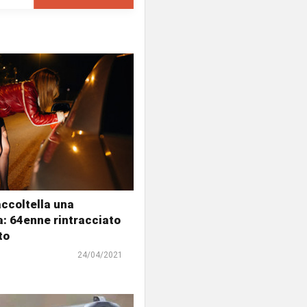
ccoltella una
a: 64enne rintracciato
to
24/04/2021