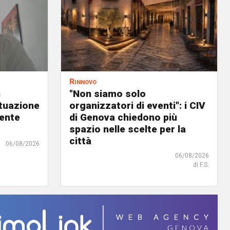
Rinnovo
n
"Non siamo solo
ituazione
organizzatori di eventi": i CIV
dente
di Genova chiedono più
spazio nelle scelte per la
città
06/08/2026
06/08/2026
di F.S.