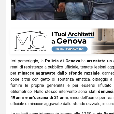
Ieri pomeriggio, la
Polizia
di Genova
ha
arrestato un
reati di resistenza a pubblico ufficiale, tentate lesioni 
per
minacce aggravate dallo sfondo razziale
, danne
cose altrui con getto di sostanza ematica, oltraggio a pu
fornire le proprie generalità e per essersi rifiutato 
etilometrico. Nello stesso intervento sono stati
denunci
49 anni e un’ucraina di 31 anni
, amici dell’uomo, per res
ufficiale e minacce aggravate dallo sfondo razziale, in conc
Le volanti sono intervenute intorno alle 17.30 in
via Ross