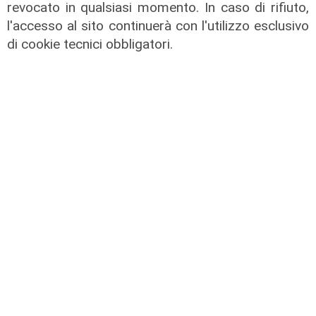
revocato in qualsiasi momento. In caso di rifiuto,
l'accesso al sito continuerà con l'utilizzo esclusivo
di cookie tecnici obbligatori.
Il rapporto
Scajola: "Io e Bucci? Al governatore
ho promesso che gli sarei stato
sempre vicino. Con il mio consiglio"
09/08/2026
di Redazione