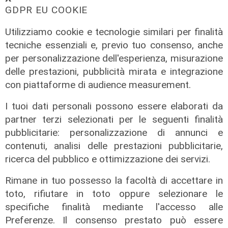
GDPR EU COOKIE
Utilizziamo cookie e tecnologie similari per finalità
tecniche essenziali e, previo tuo consenso, anche
per personalizzazione dell'esperienza, misurazione
delle prestazioni, pubblicità mirata e integrazione
A Ronco Scrivia
con piattaforme di audience measurement.
Borgo Fornari: la tradizione della
festa patronale, tre giorni di eventi
I tuoi dati personali possono essere elaborati da
partner terzi selezionati per le seguenti finalità
09/08/2026
di Redazione
pubblicitarie: personalizzazione di annunci e
contenuti, analisi delle prestazioni pubblicitarie,
ricerca del pubblico e ottimizzazione dei servizi.
Rimane in tuo possesso la facoltà di accettare in
toto, rifiutare in toto oppure selezionare le
specifiche finalità mediante l'accesso alle
Preferenze. Il consenso prestato può essere