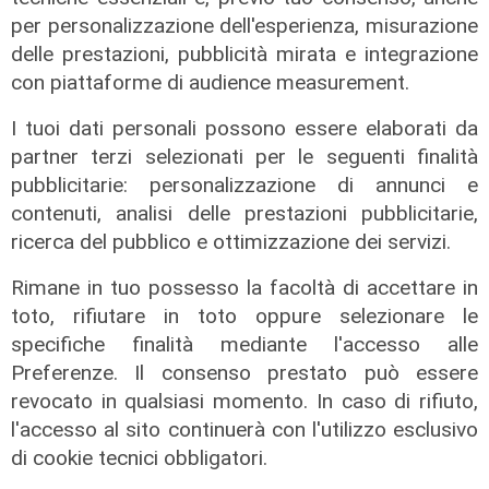
per personalizzazione dell'esperienza, misurazione
delle prestazioni, pubblicità mirata e integrazione
con piattaforme di audience measurement.
I tuoi dati personali possono essere elaborati da
partner terzi selezionati per le seguenti finalità
pubblicitarie: personalizzazione di annunci e
contenuti, analisi delle prestazioni pubblicitarie,
ricerca del pubblico e ottimizzazione dei servizi.
Rimane in tuo possesso la facoltà di accettare in
toto, rifiutare in toto oppure selezionare le
specifiche finalità mediante l'accesso alle
La vertenza
Preferenze. Il consenso prestato può essere
Genova, Banco Desio: "Pochi
revocato in qualsiasi momento. In caso di rifiuto,
lavoratori somministrati, ma
l'accesso al sito continuerà con l'utilizzo esclusivo
disponibili al confronto"
di cookie tecnici obbligatori.
29/11/2024