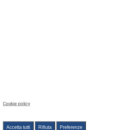
© Telenord Srl
P.IVA e CF: 00945590107 - ISC. REA - GE: 229501
Sede Legale: Via XX Settembre 41/3, 16121 GENOVA
PEC: contabilita@pec.telenord.it
Capitale sociale: 343.598,42 euro i.v.
Tutti i diritti riservati, vietata la copia anche parziale
dei contenuti
pubtelenord@telenord.it
Tel. 010 55 32 701
Informativa della privacy
|
Gestisci consenso
Cookie policy
Accetta tutti
Rifiuta
Preferenze