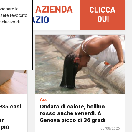
zionare le
essere revocato
sclusivo di
Afa
935 casi
Ondata di calore, bollino
a
rosso anche venerdì. A
or
Genova picco di 36 gradi
 più
05/08/2026