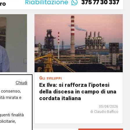
Gli sviluppi
Chiudi
Ex Ilva: si rafforza l'ipotesi
gli
della discesa in campo di una
uo consenso,
ità mirata e
Ivaldi
cordata italiana
05/08/2026
05/08/2026
di Claudio Baffico
uenti finalità
icitarie,