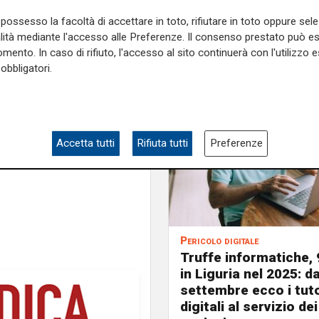
perquisizione aveva portato
possesso la facoltà di accettare in toto, rifiutare in toto oppure sele
60 dosi, e di 7500 euro. Il
alità mediante l'accesso alle Preferenze. Il consenso prestato può 
mento. In caso di rifiuto, l'accesso al sito continuerà con l'utilizzo e
obbligatori.
e sulla Liguria seguiteci sul
e
e su
Facebook
.
Accetta tutti
Rifiuta tutti
Preferenze
Pericolo digitale
Truffe informatiche, 
in Liguria nel 2025: d
settembre ecco i tut
digitali al servizio dei