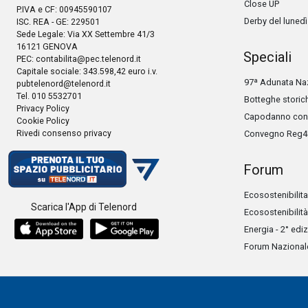
Close UP
P.IVA e CF: 00945590107
Derby del lunedì
ISC. REA - GE: 229501
Sede Legale: Via XX Settembre 41/3
16121 GENOVA
Speciali
PEC:
contabilita@pec.telenord.it
Capitale sociale: 343.598,42 euro i.v.
97ª Adunata Naz
pubtelenord@telenord.it
Tel. 010 5532701
Botteghe storic
Privacy Policy
Capodanno con 
Cookie Policy
Rivedi consenso privacy
Convegno Reg4
Forum
Ecosostenibilita
Scarica l'App di Telenord
Ecosostenibilità
Energia - 2° edi
Forum Nazionale 