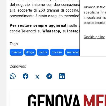
del negozio, insieme con due connazionali, dopo che la 
Rimane in tuo 
alla scoperta di 260 grammi di cocaina, suddivisa in 1
specifiche fin
provvedimento è stato eseguito mercoledì mattina.
in qualsiasi mo
cookie tecnici 
Per restare sempre aggiornati
sulle principali notizi
canale Telenord, su
Whatsapp,
su
Instagram
,
su
Youtub
Cookie policy
Tags:
Genova
droga
polizia
cocaina
macelleria
Condividi: