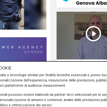
L'impegno
OOKIE
a d’esercizio intestata al
Bassa Valbisagno
vvedimento è conseguenza di
riqualificata e pulita: 
okie e tecnologie similari per finalità tecniche essenziali e, previo t
uadra Mobile, dalla quale era
onalizzazione dell'esperienza, misurazione delle prestazioni, pubblic
sforzi del presidente 
a di commercio e ubicata in
con piattaforme di audience measurement.
 di approvvigionamento per i
sonali possono essere elaborati da partner terzi selezionati per le seg
personalizzazione di annunci e contenuti, analisi delle prestazioni pubbl
blico e ottimizzazione dei servizi.
 flagranza di reato il titolare