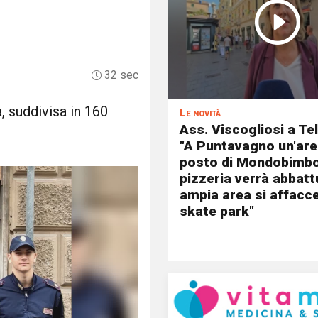
32 sec
, suddivisa in 160
Le novità
Ass. Viscogliosi a Te
"A Puntavagno un'area
posto di Mondobimbo
pizzeria verrà abbatt
ampia area si affacc
skate park"