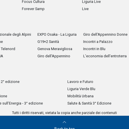
Focus Cultura
Liguria Live
Forever Samp
Live
ionale degli Alpini
EXPO Osaka - La Liguria
Giro dell'Appennino Donne
he
G19+2 Sanità
Incontri a Palazzo
Telenord
Genova Meravigliosa
Incontri in Blu
IA
Giro dell'Appennino
L'economia dell'entroterra
 2° edizione
Lavoro e Futuro
Liguria Verde Blu
zione
Mobilità Urbana
sull’Energia - 3° edizione
Salute & Sanità 3° Edizione
Tutti i diritti riservati, vietata la copia anche parziale dei contenuti