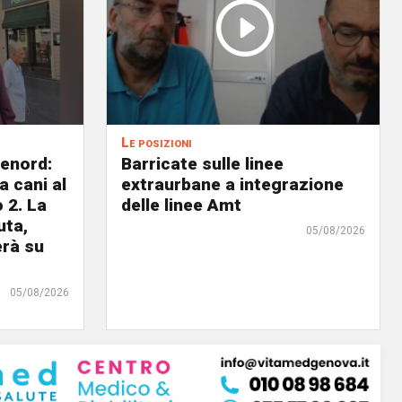
Le posizioni
lenord:
Barricate sulle linee
 cani al
extraurbane a integrazione
 2. La
delle linee Amt
uta,
05/08/2026
erà su
05/08/2026