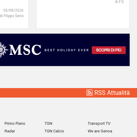
di F.S.
05/08/2026
di Filippo Serio
RSS Attualità
Primo Piano
TGN
Transport TV
Radar
TGN Calcio
We are Genoa