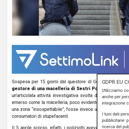
GDPR EU C
Sospesa per 15 giorni dal questore di Genova la
licenz
gestore di una macelleria di Sestri Ponente
. Il pro
Utilizziamo co
un’articolata attività investigativa svolta dalla locale Sq
anche per pers
emerso come la macelleria, poco evidente per la tipologi
integrazione 
una zona “insospettabile”, fosse invece un canale attivo
I tuoi dati per
consumatori di stupefacenti.
pubblicitarie: 
ricerca del pub
Il 5 aprile scorso, infatti, i poliziotti avevano arrestato in