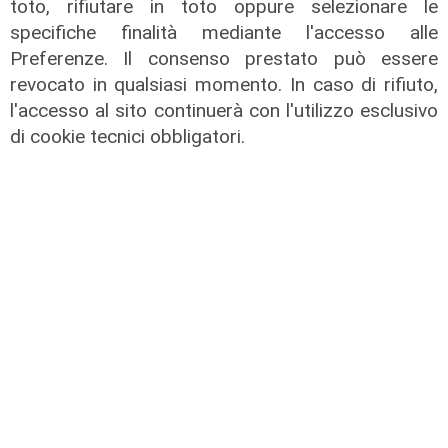
toto, rifiutare in toto oppure selezionare le
l'emergenza cinghiali: "Ampliare i
specifiche finalità mediante l'accesso alle
calendari venatori"
Preferenze. Il consenso prestato può essere
02/05/2022
revocato in qualsiasi momento. In caso di rifiuto,
di Tiziana Cairati
l'accesso al sito continuerà con l'utilizzo esclusivo
di cookie tecnici obbligatori.
il video
Savona, coppia di daini a passeggio
lungo l'Aurelia fra Bergeggi e
Spotorno