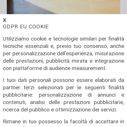
𝗫
amici a 4 zampe
GDPR EU COOKIE
Grande caldo, animali domestici a
rischio: i consigli del veterinario
Utilizziamo cookie e tecnologie similari per finalità
tecniche essenziali e, previo tuo consenso, anche
20/07/2022
di Anna Li Vigni
per personalizzazione dell'esperienza, misurazione
delle prestazioni, pubblicità mirata e integrazione
con piattaforme di audience measurement.
I tuoi dati personali possono essere elaborati da
partner terzi selezionati per le seguenti finalità
pubblicitarie: personalizzazione di annunci e
contenuti, analisi delle prestazioni pubblicitarie,
ricerca del pubblico e ottimizzazione dei servizi.
l'intervento
Rimane in tuo possesso la facoltà di accettare in
Genova, l'assessore Piana e