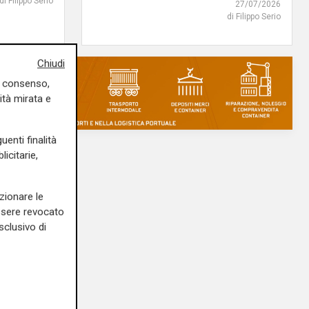
di Filippo Serio
27/07/2026
di Filippo Serio
Chiudi
uo consenso,
ità mirata e
uenti finalità
icitarie,
zionare le
essere revocato
sclusivo di