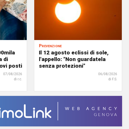
Prevenzione
00mila
Il 12 agosto eclissi di sole,
a di
l'appello: "Non guardatela
ovi posti
senza protezioni"
07/08/2026
06/08/2026
di r.c.
di F.S.