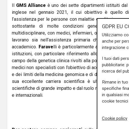
Il
GMS Alliance
è uno dei sette dipartimenti istituiti da
inglese nel gennaio 2021, il cui obiettivo è quello d
l’assistenza per le persone con malattie ereditarie e ca
GDPR EU C
sottostante di molte condizioni genetiche attraver
multidisciplinare, con medici, infermieri, ostetriche, scien
Utilizziamo co
lavorano sia nell’assistenza primaria che secondaria
anche per pers
accademico.
Farave
lli è particolarmente attiva nella fo
integrazione 
istituzioni, con particolare riferimento allo sviluppo di
I tuoi dati per
campo della genetica clinica rivolti alla popolazione gener
pubblicitarie: 
medici non specialisti con l’obiettivo di accrescere la co
ricerca del pub
e dei limiti della medicina genomica e di diffondere il corr
sua eccellente carriera scientifica è ulteriormente te
Rimane in tuo 
scientifiche di grande impatto e dal ruolo ricoperto in molti
specifiche fin
in qualsiasi mo
e internazionali.
cookie tecnici 
Cookie policy