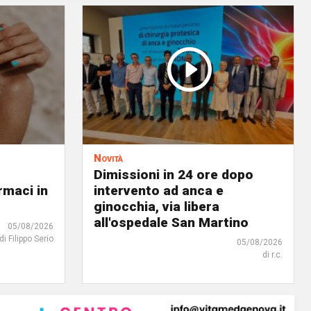
Novità
Dimissioni in 24 ore dopo
rmaci in
intervento ad anca e
ginocchia, via libera
all'ospedale San Martino
05/08/2026
di Filippo Serio
05/08/2026
di r.c.