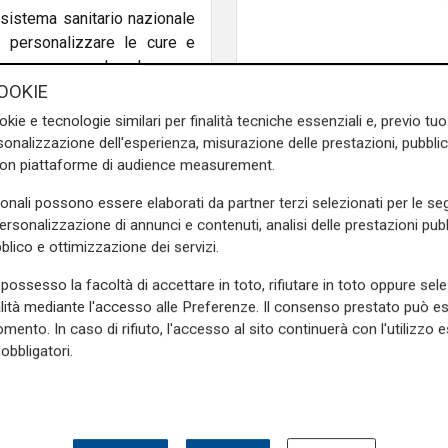
l sistema sanitario nazionale
i personalizzare le cure e
ncro e comprendere la causa
OOKIE
so una leadership clinica
ziati clinici e farmacisti che
okie e tecnologie similari per finalità tecniche essenziali e, previo t
 nella ricerca e nel mondo
onalizzazione dell'esperienza, misurazione delle prestazioni, pubblic
rmazione per conto di diverse
con piattaforme di audience measurement.
 programmi di educazione nel
sonali possono essere elaborati da partner terzi selezionati per le seg
ale e ad altri professionisti
personalizzazione di annunci e contenuti, analisi delle prestazioni pubbl
mprensione delle potenzialità
blico e ottimizzazione dei servizi.
etto uso di test genetici e la
stimoniata da pubblicazioni
possesso la facoltà di accettare in toto, rifiutare in toto oppure sele
 progetti di ricerca nazionali
alità mediante l'accesso alle Preferenze. Il consenso prestato può 
mento. In caso di rifiuto, l'accesso al sito continuerà con l'utilizzo e
obbligatori.