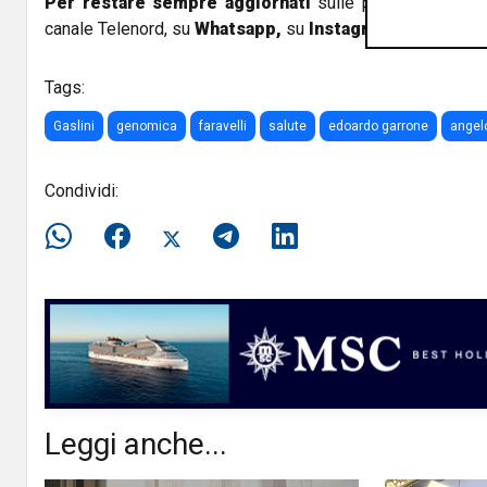
Per restare sempre aggiornati
sulle principali notizi
canale Telenord, su
Whatsapp,
su
Instagram
,
su
Youtub
Tags:
Gaslini
genomica
faravelli
salute
edoardo garrone
angel
Condividi:
Leggi anche...