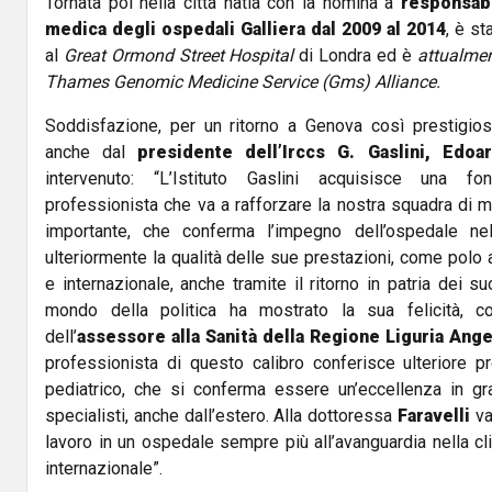
Tornata poi nella città natia con la nomina a
responsabi
medica degli ospedali Galliera dal 2009 al 2014
, è st
al
Great Ormond Street Hospital
di Londra ed è
attualmen
Thames Genomic Medicine Service (Gms) Alliance.
Soddisfazione, per un ritorno a Genova così prestigios
anche dal
presidente dell’Irccs G. Gaslini,
Edoa
intervenuto: “L’Istituto Gaslini acquisisce una fo
professionista che va a rafforzare la nostra squadra di m
importante, che conferma l’impegno dell’ospedale nel
ulteriormente la qualità delle sue prestazioni, come polo at
e internazionale, anche tramite il ritorno in patria dei su
mondo della politica ha mostrato la sua felicità, 
dell’
assessore alla Sanità della Regione Liguria
Ange
professionista di questo calibro conferisce ulteriore p
pediatrico, che si conferma essere un’eccellenza in gra
specialisti, anche dall’estero. Alla dottoressa
Faravelli
va
lavoro in un ospedale sempre più all’avanguardia nella clin
internazionale”.