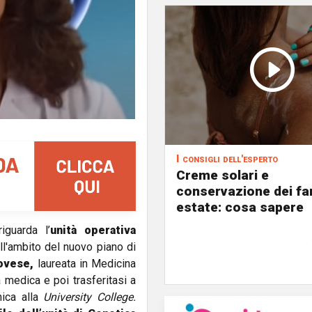
I consigli dell'esperto
Creme solari e
conservazione dei fa
estate: cosa sapere
iguarda l’
unità operativa
ll'ambito del nuovo piano di
ovese,
laureata in Medicina
a medica e poi trasferitasi a
nica alla
University College.