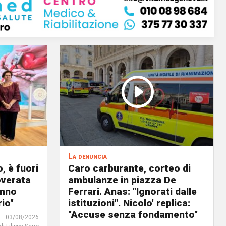
La denuncia
, è fuori
Caro carburante, corteo di
overata
ambulanze in piazza De
anno
Ferrari. Anas: "Ignorati dalle
io"
istituzioni". Nicolo' replica:
"Accuse senza fondamento"
03/08/2026