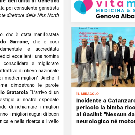
le dell’unità di Genetica
ata poi consulente genetista
te direttore della Nhs North
o, che è stata manifestata
rdo Garrone,
che è così
ndamentale e accreditata
edici eccellenti: una nomina
 consolidare e migliorare
trattivo di rilievo nazionale
oi medici migliori”. Anche il
come dimostrano le parole
lo Gratarola
: “L’arrivo di un
Il miracolo
restigio al nostro ospedale
Incidente a Catanzaro
do di richiamare i migliori
pericolo la bimba ric
al Gaslini: "Nessun d
nno i migliori auguri di buon
neurologico né motor
ica e nella ricerca a livello