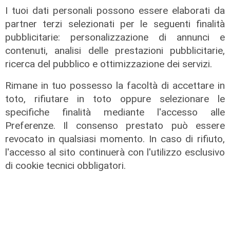
I tuoi dati personali possono essere elaborati da
partner terzi selezionati per le seguenti finalità
pubblicitarie: personalizzazione di annunci e
contenuti, analisi delle prestazioni pubblicitarie,
ricerca del pubblico e ottimizzazione dei servizi.
Rimane in tuo possesso la facoltà di accettare in
toto, rifiutare in toto oppure selezionare le
specifiche finalità mediante l'accesso alle
Preferenze. Il consenso prestato può essere
Le temperature
revocato in qualsiasi momento. In caso di rifiuto,
Genova, caldo torrido: bollino rosso
l'accesso al sito continuerà con l'utilizzo esclusivo
anche lunedì
di cookie tecnici obbligatori.
08/08/2026
di c.b.