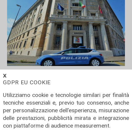
Le dichiarazioni
𝗫
Sicurezza a Genova: il SIAP auspica
GDPR EU COOKIE
che l’incontro tra il Ministro
Utilizziamo cookie e tecnologie similari per finalità
Piantedosi e la Sindaca Salis riporti
tecniche essenziali e, previo tuo consenso, anche
il tema nell’alveo corretto dei Patti
per personalizzazione dell'esperienza, misurazione
per la
delle prestazioni, pubblicità mirata e integrazione
08/08/2026
con piattaforme di audience measurement.
di Redazione