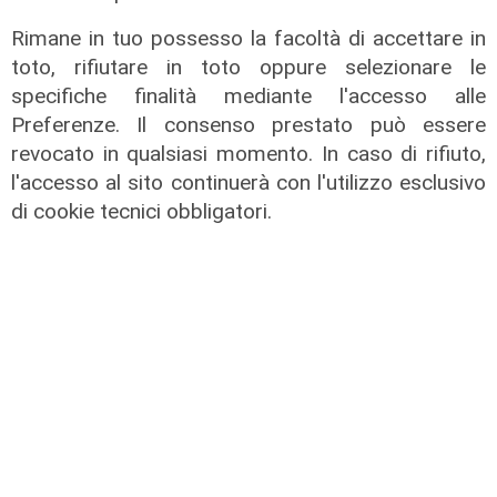
Rimane in tuo possesso la facoltà di accettare in
toto, rifiutare in toto oppure selezionare le
specifiche finalità mediante l'accesso alle
Preferenze. Il consenso prestato può essere
Spettacolo di luce
revocato in qualsiasi momento. In caso di rifiuto,
l'accesso al sito continuerà con l'utilizzo esclusivo
In migliaia a Camogli per la Stella
di cookie tecnici obbligatori.
Maris: spiaggia piena per la posa dei
lumini
03/08/2026
di r.c.