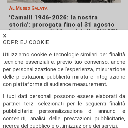
Al Museo Galata
'Camalli 1946-2026: la nostra
storia': prorogata fino al 31 agosto
la mostra sugli 80 anni della CULMV
𝗫
03/08/2026
GDPR EU COOKIE
di F.S.
Utilizziamo cookie e tecnologie similari per finalità
tecniche essenziali e, previo tuo consenso, anche
per personalizzazione dell'esperienza, misurazione
delle prestazioni, pubblicità mirata e integrazione
con piattaforme di audience measurement.
I tuoi dati personali possono essere elaborati da
partner terzi selezionati per le seguenti finalità
pubblicitarie: personalizzazione di annunci e
contenuti, analisi delle prestazioni pubblicitarie,
ricerca del pubblico e ottimizzazione dei servizi.