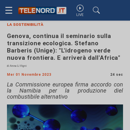
☰
LIVE
la sostenibilità
Genova, continua il seminario sulla
transizione ecologica. Stefano
Barberis (Unige): "L'idrogeno verde
nuova frontiera. E arriverà dall'Africa"
di Anna Li Vigni
Mer 01 Novembre 2023
24 sec
La Commissione europea firma accordo con
la Namibia per la produzione diel
combustibile alternativo