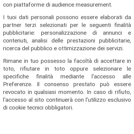
con piattaforme di audience measurement.
I tuoi dati personali possono essere elaborati da
partner terzi selezionati per le seguenti finalità
pubblicitarie: personalizzazione di annunci e
contenuti, analisi delle prestazioni pubblicitarie,
Assegnazione
ricerca del pubblico e ottimizzazione dei servizi.
Tunnel subportuale, a Webuild il
Rimane in tuo possesso la facoltà di accettare in
maxi appalto da 803 milioni. Bucci:
toto, rifiutare in toto oppure selezionare le
"Passo che Genova attendeva da
specifiche finalità mediante l'accesso alle
decenni"
Preferenze. Il consenso prestato può essere
31/07/2026
revocato in qualsiasi momento. In caso di rifiuto,
di R.P.
l'accesso al sito continuerà con l'utilizzo esclusivo
di cookie tecnici obbligatori.