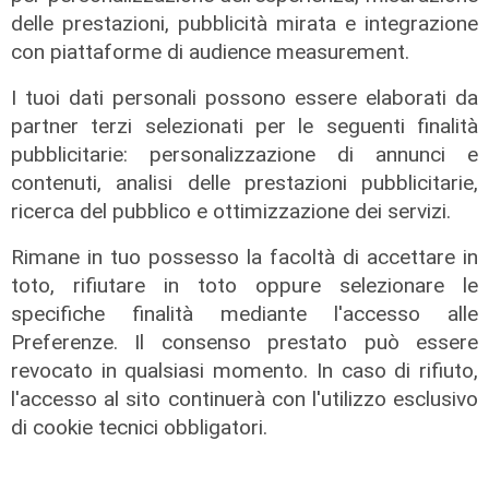
delle prestazioni, pubblicità mirata e integrazione
con piattaforme di audience measurement.
I tuoi dati personali possono essere elaborati da
partner terzi selezionati per le seguenti finalità
pubblicitarie: personalizzazione di annunci e
contenuti, analisi delle prestazioni pubblicitarie,
ricerca del pubblico e ottimizzazione dei servizi.
Prevenzione
Rimane in tuo possesso la facoltà di accettare in
Il 12 agosto eclissi di sole,
l'appello: "Non guardatela senza
toto, rifiutare in toto oppure selezionare le
protezioni"
specifiche finalità mediante l'accesso alle
Preferenze. Il consenso prestato può essere
06/08/2026
di F.S.
revocato in qualsiasi momento. In caso di rifiuto,
l'accesso al sito continuerà con l'utilizzo esclusivo
di cookie tecnici obbligatori.