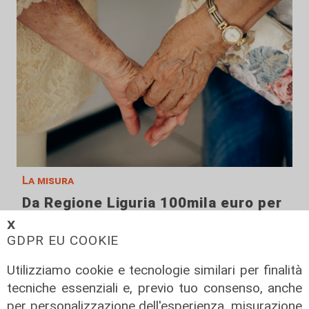
La misura
Da Regione Liguria 100mila euro per
l'accoglienza di persone fragili: 14
𝗫
nuovi posti
GDPR EU COOKIE
07/08/2026
Utilizziamo cookie e tecnologie similari per finalità
di r.c.
tecniche essenziali e, previo tuo consenso, anche
per personalizzazione dell'esperienza, misurazione