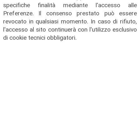
specifiche finalità mediante l'accesso alle
Preferenze. Il consenso prestato può essere
revocato in qualsiasi momento. In caso di rifiuto,
l'accesso al sito continuerà con l'utilizzo esclusivo
di cookie tecnici obbligatori.
Il miracolo
Incidente a Catanzaro, è fuori
pericolo la bimba ricoverata al
Gaslini: "Nessun danno neurologico
né motorio"