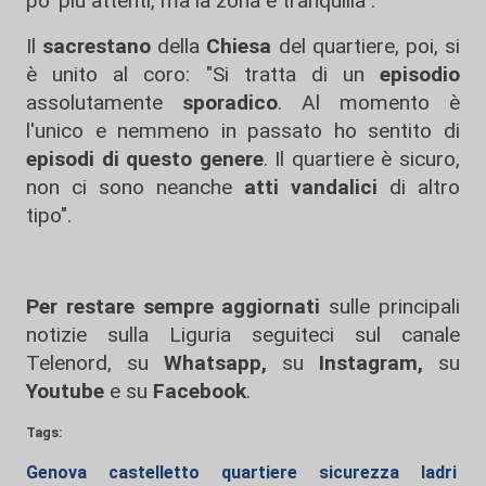
po' più attenti, ma la zona è tranquilla".
Il
sacrestano
della
Chiesa
del quartiere, poi, si
è unito al coro: "Si tratta di un
episodio
assolutamente
sporadico
. Al momento è
l'unico e nemmeno in passato ho sentito di
episodi di questo genere
. Il quartiere è sicuro,
non ci sono neanche
atti vandalici
di altro
tipo".
Per restare sempre aggiornati
sulle principali
notizie sulla Liguria seguiteci sul canale
Telenord, su
Whatsapp,
su
Instagram
,
su
Youtube
e su
Facebook
.
Tags:
Genova
castelletto
quartiere
sicurezza
ladri