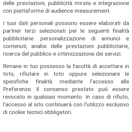
delle prestazioni, pubblicità mirata e integrazione
con piattaforme di audience measurement.
I tuoi dati personali possono essere elaborati da
partner terzi selezionati per le seguenti finalità
pubblicitarie: personalizzazione di annunci e
Programma
contenuti, analisi delle prestazioni pubblicitarie,
Genova si prepara all'autunno: oltre
ricerca del pubblico e ottimizzazione dei servizi.
due milioni di euro per la pulizia di
rivi e torrenti
Rimane in tuo possesso la facoltà di accettare in
07/08/2026
toto, rifiutare in toto oppure selezionare le
di r.c.
specifiche finalità mediante l'accesso alle
Preferenze. Il consenso prestato può essere
revocato in qualsiasi momento. In caso di rifiuto,
l'accesso al sito continuerà con l'utilizzo esclusivo
di cookie tecnici obbligatori.