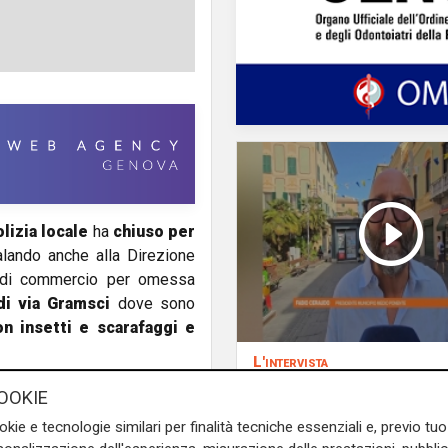
lizia locale
ha
chiuso per
alando anche alla Direzione
a di commercio per omessa
di via Gramsci
dove sono
on insetti e scarafaggi e
L'intervista
Pres. Ceraudo (Medi
per condizioni igieniche
OOKIE
Ponente): "Non
 volta il personale del 1º
okie e tecnologie similari per finalità tecniche essenziali e, previo t
demonizziamo nessu
nte un esercizio di
attività