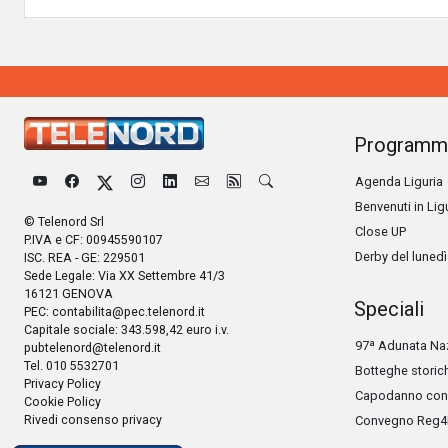
Programm
Agenda Liguria
Benvenuti in Lig
© Telenord Srl
Close UP
P.IVA e CF: 00945590107
Derby del lunedì
ISC. REA - GE: 229501
Sede Legale: Via XX Settembre 41/3
16121 GENOVA
Speciali
PEC:
contabilita@pec.telenord.it
Capitale sociale: 343.598,42 euro i.v.
97ª Adunata Naz
pubtelenord@telenord.it
Tel. 010 5532701
Botteghe storic
Privacy Policy
Capodanno con 
Cookie Policy
Rivedi consenso privacy
Convegno Reg4