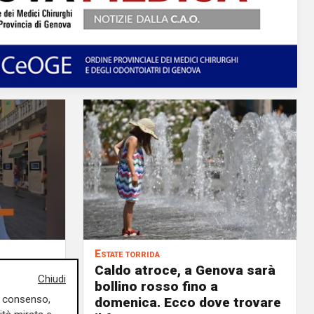
Estate torrida
o
Caldo atroce, a Genova sarà
Chiudi
bollino rosso fino a
uo consenso,
no, ma
domenica. Ecco dove trovare