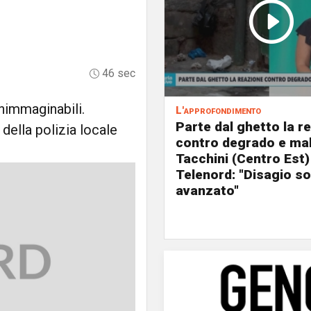
46 sec
inimmaginabili.
L'approfondimento
Parte dal ghetto la r
 della polizia locale
contro degrado e mal
Tacchini (Centro Est)
Telenord: "Disagio so
avanzato"