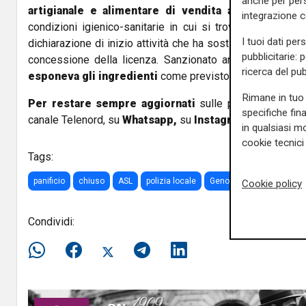
anche per pers
artigianale e alimentare di vendita a Castelletto
,
integrazione 
condizioni igienico-sanitarie in cui si trovata e per la
I tuoi dati per
dichiarazione di inizio attività che ha sostituito da anni, 
pubblicitarie: 
concessione della licenza. Sanzionato anche un locale
ricerca del pub
esponeva gli ingredienti
come previsto dalla normativa.
Rimane in tuo 
Per restare sempre aggiornati
sulle principali notizi
specifiche fin
canale Telenord, su
Whatsapp,
su
Instagram
,
su
Youtub
in qualsiasi mo
cookie tecnici 
Tags:
panificio
chiuso
ASL
polizia locale
Genova
via gramsci
Cookie policy
Condividi: