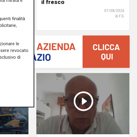
ità mirata e
 chi
il fresco
07/08/2026
di F.S.
07/08/2026
uenti finalità
icitarie,
zionare le
essere revocato
sclusivo di