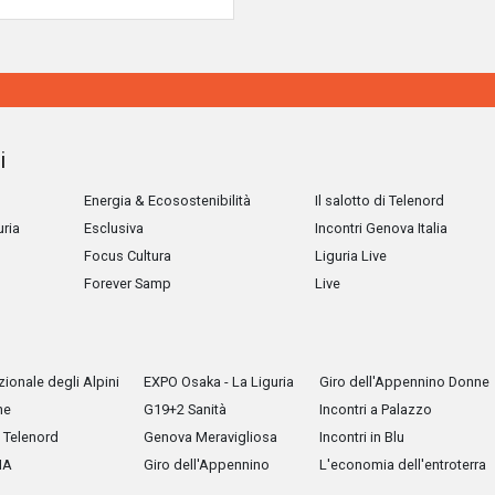
i
Energia & Ecosostenibilità
Il salotto di Telenord
uria
Esclusiva
Incontri Genova Italia
Focus Cultura
Liguria Live
Forever Samp
Live
ionale degli Alpini
EXPO Osaka - La Liguria
Giro dell'Appennino Donne
he
G19+2 Sanità
Incontri a Palazzo
Telenord
Genova Meravigliosa
Incontri in Blu
IA
Giro dell'Appennino
L'economia dell'entroterra