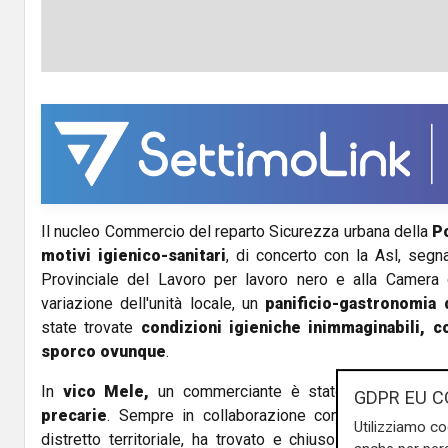
Il nucleo Commercio del reparto Sicurezza urbana della
Po
motivi igienico-sanitari
, di concerto con la Asl, segn
Provinciale del Lavoro per lavoro nero e alla Camer
variazione dell'unità locale, un
panificio-gastronomia 
state trovate
condizioni igieniche inimmaginabili, c
sporco ovunque
.
In
vico Mele,
un commerciante è stato
sanzionato 
GDPR EU C
precarie
. Sempre in collaborazione con la Asl, questa
Utilizziamo co
distretto territoriale, ha trovato e chiuso immediatame