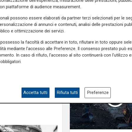
onalizzazione dell'esperienza, misurazione delle prestazioni, pubblic
tolleranza zero verso
 in
corso Paganini
per le
con piattaforme di audience measurement.
porta degrado"
 mancata presentazione della
sonali possono essere elaborati da partner terzi selezionati per le seg
a norma di legge nazionale, la
personalizzazione di annunci e contenuti, analisi delle prestazioni pubbl
 in
corso Firenze
che
non
blico e ottimizzazione dei servizi.
possesso la facoltà di accettare in toto, rifiutare in toto oppure sele
e sulla Liguria seguiteci sul
alità mediante l'accesso alle Preferenze. Il consenso prestato può 
e
e su
Facebook
.
mento. In caso di rifiuto, l'accesso al sito continuerà con l'utilizzo e
obbligatori.
castelletto
Accetta tutti
Rifiuta tutti
Preferenze