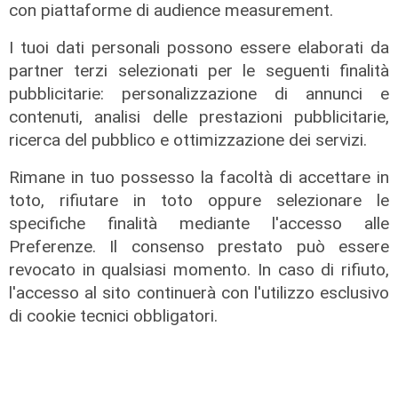
con piattaforme di audience measurement.
I tuoi dati personali possono essere elaborati da
partner terzi selezionati per le seguenti finalità
pubblicitarie: personalizzazione di annunci e
contenuti, analisi delle prestazioni pubblicitarie,
Le dichiarazioni
ricerca del pubblico e ottimizzazione dei servizi.
Sicurezza a Genova: il SIAP auspica
Rimane in tuo possesso la facoltà di accettare in
che l’incontro tra il Ministro
toto, rifiutare in toto oppure selezionare le
Piantedosi e la Sindaca Salis riporti
specifiche finalità mediante l'accesso alle
il tema nell’alveo corretto dei Patti
Preferenze. Il consenso prestato può essere
per la
revocato in qualsiasi momento. In caso di rifiuto,
08/08/2026
l'accesso al sito continuerà con l'utilizzo esclusivo
di Redazione
di cookie tecnici obbligatori.