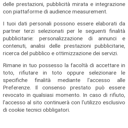
delle prestazioni, pubblicità mirata e integrazione
Il rapporto
con piattaforme di audience measurement.
Scajola: "Io e Bucci? Al governatore
ho promesso che gli sarei stato
I tuoi dati personali possono essere elaborati da
sempre vicino. Con il mio consiglio"
partner terzi selezionati per le seguenti finalità
09/08/2026
pubblicitarie: personalizzazione di annunci e
di Redazione
contenuti, analisi delle prestazioni pubblicitarie,
ricerca del pubblico e ottimizzazione dei servizi.
Rimane in tuo possesso la facoltà di accettare in
toto, rifiutare in toto oppure selezionare le
specifiche finalità mediante l'accesso alle
Preferenze. Il consenso prestato può essere
revocato in qualsiasi momento. In caso di rifiuto,
l'accesso al sito continuerà con l'utilizzo esclusivo
di cookie tecnici obbligatori.
Le dichiarazioni