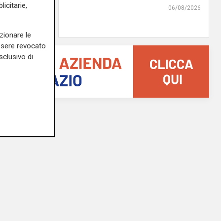
icitarie,
07/08/2026
06/08/2026
di r.c.
zionare le
essere revocato
sclusivo di