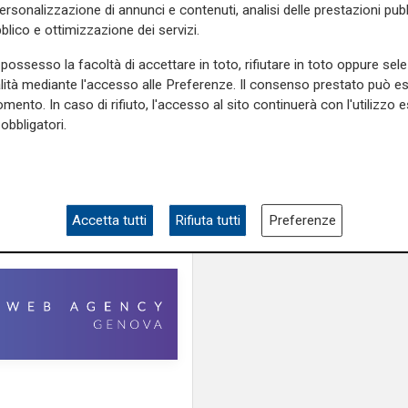
e
e su
Facebook
.
personalizzazione di annunci e contenuti, analisi delle prestazioni pubbl
blico e ottimizzazione dei servizi.
possesso la facoltà di accettare in toto, rifiutare in toto oppure sele
alità mediante l'accesso alle Preferenze. Il consenso prestato può 
fontane
vico untoria
polizia
mento. In caso di rifiuto, l'accesso al sito continuerà con l'utilizzo e
obbligatori.
Accetta tutti
Rifiuta tutti
Preferenze