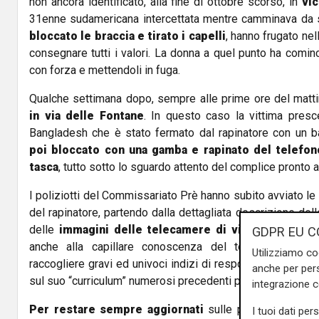
non ancora identificato, alla fine di ottobre scorso, in
vic
31enne sudamericana intercettata mentre camminava da s
bloccato le braccia e tirato i capelli
, hanno frugato ne
consegnare tutti i valori. La donna a quel punto ha comin
con forza e mettendoli in fuga.
Qualche settimana dopo, sempre alle prime ore del matti
in via delle Fontane
. In questo caso la vittima pres
Bangladesh che è stato fermato dal rapinatore con un b
poi bloccato con una gamba e rapinato del telefono
tasca
, tutto sotto lo sguardo attento del complice pronto a
I poliziotti del Commissariato Prè hanno subito avviato le i
del rapinatore, partendo dalla dettagliata descrizione dell
delle
immagini delle telecamere di videosorveglia
GDPR EU C
anche alla capillare conoscenza del territorio, gli in
Utilizziamo co
raccogliere gravi ed univoci indizi di responsabilità a ca
anche per pers
sul suo “curriculum” numerosi precedenti per reati predatori
integrazione 
Per restare sempre aggiornati
sulle principali notizi
I tuoi dati per