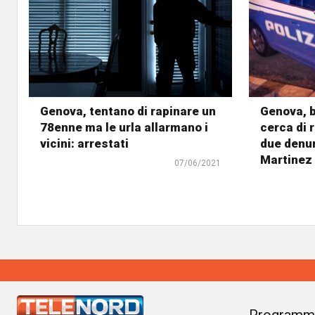
Genova, tentano di rapinare un
Genova, b
78enne ma le urla allarmano i
cerca di 
vicini: arrestati
due denun
Martinez
07/06/2021