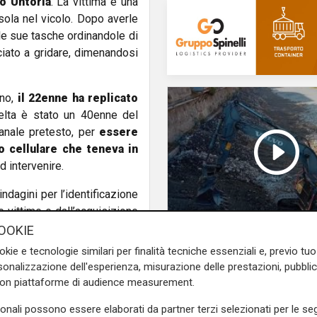
o Untoria
. La vittima è una
ola nel vicolo. Dopo averle
lle sue tasche ordinandole di
ciato a gridare, dimenandosi
no,
il 22enne ha replicato
celta è stato un 40enne del
anale pretesto, per
essere
 cellulare che teneva in
d intervenire.
ndagini per l’identificazione
e vittime e dall’acquisizione
nza
. In breve tempo, grazie
OOKIE
Programma
vestigatori sono riusciti a
okie e tecnologie similari per finalità tecniche essenziali e, previo t
Genova si prepara
rico del 22enne che vanta già
onalizzazione dell'esperienza, misurazione delle prestazioni, pubblic
all'autunno: oltre due
, anche di natura violenta.
con piattaforme di audience measurement.
di euro per la pulizia d
torrenti
e sulla Liguria seguiteci sul
sonali possono essere elaborati da partner terzi selezionati per le seg