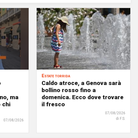
Estate torrida
o
Caldo atroce, a Genova sarà
bollino rosso fino a
no, ma
domenica. Ecco dove trovare
 chi
il fresco
07/08/2026
di F.S.
07/08/2026