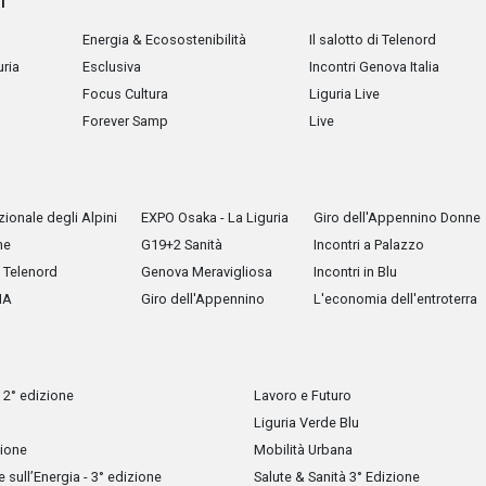
i
Energia & Ecosostenibilità
Il salotto di Telenord
uria
Esclusiva
Incontri Genova Italia
Focus Cultura
Liguria Live
Forever Samp
Live
ionale degli Alpini
EXPO Osaka - La Liguria
Giro dell'Appennino Donne
he
G19+2 Sanità
Incontri a Palazzo
Telenord
Genova Meravigliosa
Incontri in Blu
IA
Giro dell'Appennino
L'economia dell'entroterra
 2° edizione
Lavoro e Futuro
Liguria Verde Blu
zione
Mobilità Urbana
sull’Energia - 3° edizione
Salute & Sanità 3° Edizione