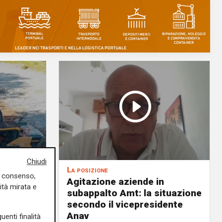
Chiudi
La posizione
uo consenso,
Agitazione aziende in
ità mirata e
 milioni
subappalto Amt: la situazione
i rivi e
secondo il vicepresidente
Anav
uenti finalità