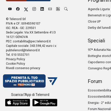
Programm
Agenda Liguria
Benvenuti in Lig
© Telenord Srl
Close UP
P.IVA e CF: 00945590107
Derby del lunedì
ISC. REA - GE: 229501
Sede Legale: Via XX Settembre 41/3
16121 GENOVA
Speciali
PEC:
contabilita@pec.telenord.it
Capitale sociale: 343.598,42 euro i.v.
97ª Adunata Naz
pubtelenord@telenord.it
Tel. 010 5532701
Botteghe storic
Privacy Policy
Capodanno con 
Cookie Policy
Rivedi consenso privacy
Convegno Reg4
Forum
Ecosostenibilita
Scarica l'App di Telenord
Ecosostenibilità
Energia - 2° edi
Forum Nazionale 