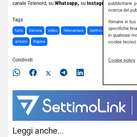
canale Telenord, su
Whatsapp,
su
Instagram
,
su
Youtub
pubblicitarie: 
ricerca del pub
Tags:
Rimane in tuo 
specifiche fin
furto
Genova
video
Telecamere
centro storico
via delle 
in qualsiasi mo
cookie tecnici 
arresto
Rapina
Condividi:
Cookie policy
Leggi anche...