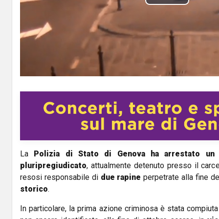
P
l
a
y
V
i
d
La
Polizia di Stato di Genova ha arrestato un
e
pluripregiudicato
, attualmente detenuto presso il carcer
o
resosi responsabile di
due rapine
perpetrate alla fine d
storico
.
In particolare, la prima azione criminosa è stata compiuta