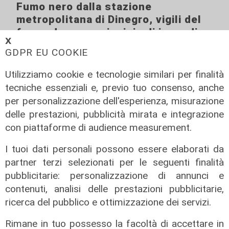
Fumo nero dalla stazione
metropolitana di Dinegro, vigili del
fuoco domano principio di incendio
𝗫
06/08/2026
GDPR EU COOKIE
di F.S.
Utilizziamo cookie e tecnologie similari per finalità
tecniche essenziali e, previo tuo consenso, anche
per personalizzazione dell'esperienza, misurazione
delle prestazioni, pubblicità mirata e integrazione
con piattaforme di audience measurement.
I tuoi dati personali possono essere elaborati da
partner terzi selezionati per le seguenti finalità
pubblicitarie: personalizzazione di annunci e
contenuti, analisi delle prestazioni pubblicitarie,
ricerca del pubblico e ottimizzazione dei servizi.
Rimane in tuo possesso la facoltà di accettare in