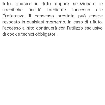
toto, rifiutare in toto oppure selezionare le
specifiche finalità mediante l'accesso alle
Preferenze. Il consenso prestato può essere
revocato in qualsiasi momento. In caso di rifiuto,
Il fatto
l'accesso al sito continuerà con l'utilizzo esclusivo
Cadono calcinacci dal viadotto della
di cookie tecnici obbligatori.
A26, residente di Mele sporge
denuncia
05/08/2026
di r.c.