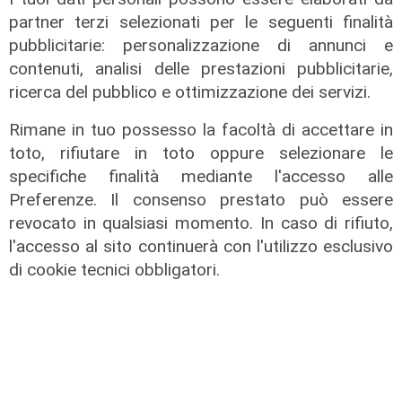
partner terzi selezionati per le seguenti finalità
pubblicitarie: personalizzazione di annunci e
Prevenzione
contenuti, analisi delle prestazioni pubblicitarie,
Il 12 agosto eclissi di sole,
ricerca del pubblico e ottimizzazione dei servizi.
l'appello: "Non guardatela senza
protezioni"
Rimane in tuo possesso la facoltà di accettare in
06/08/2026
toto, rifiutare in toto oppure selezionare le
di F.S.
specifiche finalità mediante l'accesso alle
Preferenze. Il consenso prestato può essere
revocato in qualsiasi momento. In caso di rifiuto,
l'accesso al sito continuerà con l'utilizzo esclusivo
di cookie tecnici obbligatori.