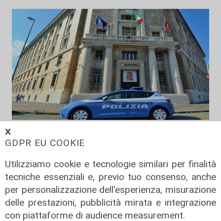
Le dichiarazioni
𝗫
GDPR EU COOKIE
Sicurezza a Genova: il SIAP auspica
che l’incontro tra il Ministro
Utilizziamo cookie e tecnologie similari per finalità
Piantedosi e la Sindaca Salis riporti
tecniche essenziali e, previo tuo consenso, anche
il tema nell’alveo corretto dei Patti
per personalizzazione dell'esperienza, misurazione
per la
delle prestazioni, pubblicità mirata e integrazione
08/08/2026
con piattaforme di audience measurement.
di Redazione