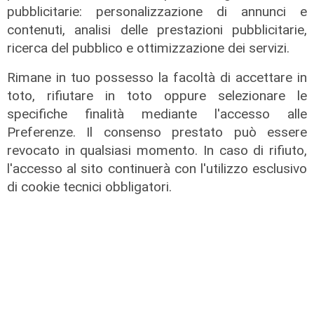
di utile, riconferma per Garrè
pubblicitarie: personalizzazione di annunci e
contenuti, analisi delle prestazioni pubblicitarie,
31/07/2026
di R.C.
ricerca del pubblico e ottimizzazione dei servizi.
Rimane in tuo possesso la facoltà di accettare in
toto, rifiutare in toto oppure selezionare le
specifiche finalità mediante l'accesso alle
Preferenze. Il consenso prestato può essere
revocato in qualsiasi momento. In caso di rifiuto,
l'accesso al sito continuerà con l'utilizzo esclusivo
di cookie tecnici obbligatori.
Numeri
Erg cresce nel primo semestre:
ricavi a 409 milioni e margine
operativo lordo in aumento del 9%
31/07/2026