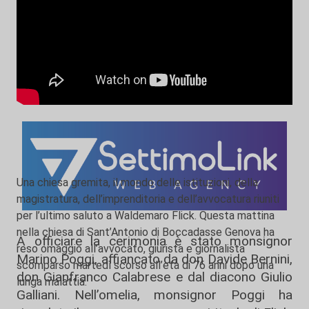
Una chiesa gremita, il mondo delle istituzioni, della
magistratura, dell’imprenditoria e dell’avvocatura riuniti
per l’ultimo saluto a Waldemaro Flick. Questa mattina
nella chiesa di Sant’Antonio di Boccadasse Genova ha
A officiare la cerimonia è stato monsignor
reso omaggio all’avvocato, giurista e giornalista
Marino Poggi, affiancato da don Davide Bernini,
scomparso martedì scorso all’età di 76 anni dopo una
don Gianfranco Calabrese e dal diacono Giulio
lunga malattia.
Galliani. Nell’omelia, monsignor Poggi ha