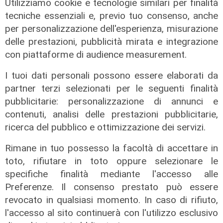
Utilizziamo cookie e tecnologie similari per finalità
Non si ferma all'alt e rischia di
tecniche essenziali e, previo tuo consenso, anche
investire poliziotto, pirata della
per personalizzazione dell'esperienza, misurazione
strada arrestato a Savona
delle prestazioni, pubblicità mirata e integrazione
con piattaforme di audience measurement.
05/08/2026
di F.S.
I tuoi dati personali possono essere elaborati da
partner terzi selezionati per le seguenti finalità
pubblicitarie: personalizzazione di annunci e
contenuti, analisi delle prestazioni pubblicitarie,
ricerca del pubblico e ottimizzazione dei servizi.
Rimane in tuo possesso la facoltà di accettare in
toto, rifiutare in toto oppure selezionare le
specifiche finalità mediante l'accesso alle
Preferenze. Il consenso prestato può essere
revocato in qualsiasi momento. In caso di rifiuto,
l'accesso al sito continuerà con l'utilizzo esclusivo