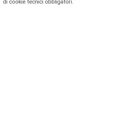
di cookie tecnici obbligatori.
L'operazione
Bici rubate in partenza da Genova
verso il Marocco, maxi carico
scoperto grazie a una cimice nel
manubrio
04/08/2026
di F.S.