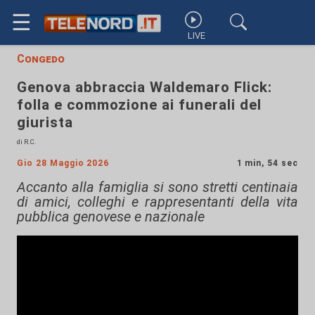
☰
LIVE
Congedo
Genova abbraccia Waldemaro Flick:
folla e commozione ai funerali del
giurista
di R.C.
Gio 28 Maggio 2026
1 min, 54 sec
Accanto alla famiglia si sono stretti centinaia
di amici, colleghi e rappresentanti della vita
pubblica genovese e nazionale