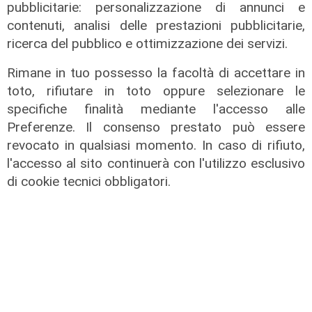
pubblicitarie: personalizzazione di annunci e
contenuti, analisi delle prestazioni pubblicitarie,
ricerca del pubblico e ottimizzazione dei servizi.
Rimane in tuo possesso la facoltà di accettare in
toto, rifiutare in toto oppure selezionare le
specifiche finalità mediante l'accesso alle
Estate torrida
Preferenze. Il consenso prestato può essere
Caldo atroce, a Genova sarà bollino
revocato in qualsiasi momento. In caso di rifiuto,
rosso fino a domenica. Ecco dove
l'accesso al sito continuerà con l'utilizzo esclusivo
trovare il fresco
di cookie tecnici obbligatori.
07/08/2026
di F.S.