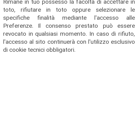
Rimane in tuo possesso la facoltà di accettare in
03/08/2026
di F.S.
toto, rifiutare in toto oppure selezionare le
specifiche finalità mediante l'accesso alle
Preferenze. Il consenso prestato può essere
revocato in qualsiasi momento. In caso di rifiuto,
l'accesso al sito continuerà con l'utilizzo esclusivo
di cookie tecnici obbligatori.
Spettacolo di luce
In migliaia a Camogli per la Stella
Maris: spiaggia piena per la posa dei