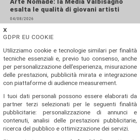
Arte Nomade: la Media Valbisagno
esalta le qualità di giovani artisti
04/08/2026
𝗫
GDPR EU COOKIE
Utilizziamo cookie e tecnologie similari per finalità
tecniche essenziali e, previo tuo consenso, anche
per personalizzazione dell'esperienza, misurazione
delle prestazioni, pubblicità mirata e integrazione
con piattaforme di audience measurement.
I tuoi dati personali possono essere elaborati da
partner terzi selezionati per le seguenti finalità
Al Museo Galata
pubblicitarie: personalizzazione di annunci e
'Camalli 1946-2026: la nostra
contenuti, analisi delle prestazioni pubblicitarie,
storia': prorogata fino al 31 agosto
ricerca del pubblico e ottimizzazione dei servizi.
la mostra sugli 80 anni della CULMV