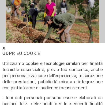
𝗫
GDPR EU COOKIE
Il finanziamento
Utilizziamo cookie e tecnologie similari per finalità
Regione: incrementato di un milione
tecniche essenziali e, previo tuo consenso, anche
il bando per l'innovazione
per personalizzazione dell'esperienza, misurazione
nell'agricoltura
delle prestazioni, pubblicità mirata e integrazione
04/08/2026
con piattaforme di audience measurement.
di Redazione
I tuoi dati personali possono essere elaborati da
partner terzi selezionati per le seguenti finalità