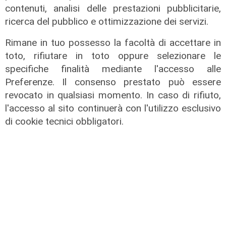
contenuti, analisi delle prestazioni pubblicitarie,
ricerca del pubblico e ottimizzazione dei servizi.
Rimane in tuo possesso la facoltà di accettare in
toto, rifiutare in toto oppure selezionare le
specifiche finalità mediante l'accesso alle
Preferenze. Il consenso prestato può essere
revocato in qualsiasi momento. In caso di rifiuto,
Infortunio
l'accesso al sito continuerà con l'utilizzo esclusivo
Tegola Genoa, botta al ginocchio
di cookie tecnici obbligatori.
per Meichtry: out fino a fine agosto
05/08/2026
di F.S.