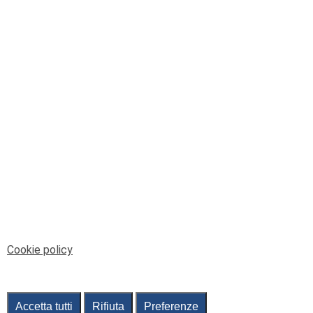
© Telenord Srl
P.IVA e CF: 00945590107 - ISC. REA - GE: 229501
Sede Legale: Via XX Settembre 41/3, 16121 GENOVA
PEC: contabilita@pec.telenord.it
Capitale sociale: 343.598,42 euro i.v.
Tutti i diritti riservati, vietata la copia anche parziale
dei contenuti
pubtelenord@telenord.it
Tel. 010 55 32 701
Informativa della privacy
|
Gestisci consenso
Cookie policy
Accetta tutti
Rifiuta
Preferenze