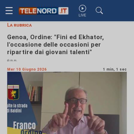
☰
LIVE
La rubrica
Genoa, Ordine: "Fini ed Ekhator,
l'occasione delle occasioni per
ripartire dai giovani talenti"
di m.m.
Mer 10 Giugno 2026
1 min, 1 sec