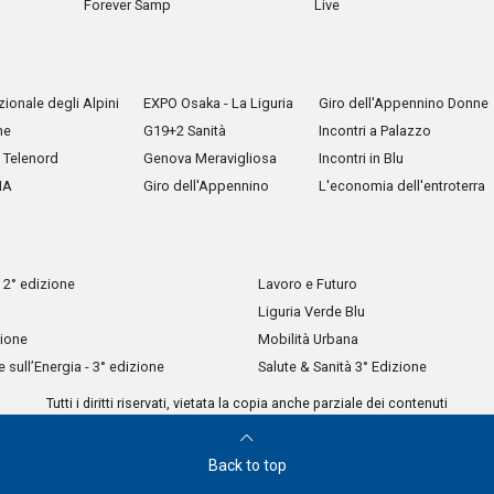
Forever Samp
Live
ionale degli Alpini
EXPO Osaka - La Liguria
Giro dell'Appennino Donne
he
G19+2 Sanità
Incontri a Palazzo
Telenord
Genova Meravigliosa
Incontri in Blu
IA
Giro dell'Appennino
L'economia dell'entroterra
 2° edizione
Lavoro e Futuro
Liguria Verde Blu
zione
Mobilità Urbana
sull’Energia - 3° edizione
Salute & Sanità 3° Edizione
Tutti i diritti riservati, vietata la copia anche parziale dei contenuti
Back to top