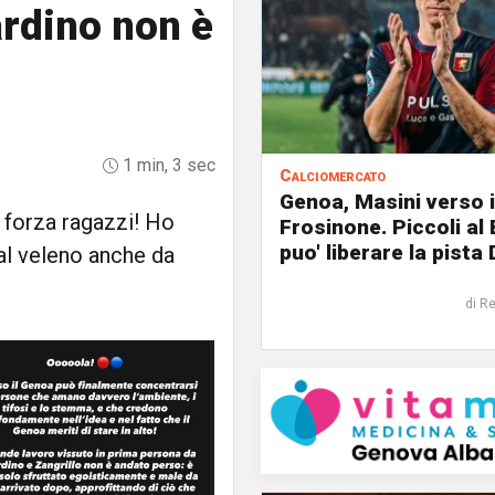
ardino non è
1 min, 3 sec
Calciomercato
Genoa, Masini verso i
 forza ragazzi! Ho
Frosinone. Piccoli al
puo' liberare la pista 
al veleno anche da
di R