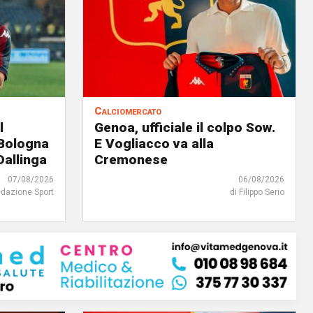
Calciomercato
l
Genoa, ufficiale il colpo Sow.
 Bologna
E Vogliacco va alla
Dallinga
Cremonese
07/08/2026
06/08/2026
edazione Sport
di Filippo Serio