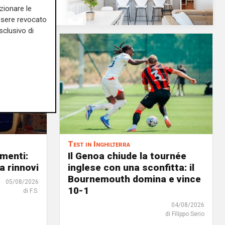
zionare le
essere revocato
sclusivo di
Test in Inghilterra
menti:
Il Genoa chiude la tournée
a rinnovi
inglese con una sconfitta: il
Bournemouth domina e vince
05/08/2026
10-1
di F.S.
04/08/2026
di Filippo Serio