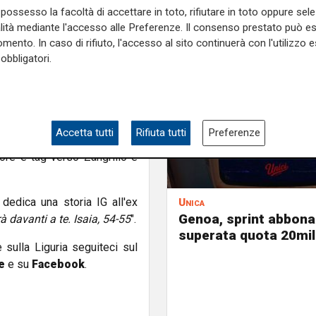
possesso la facoltà di accettare in toto, rifiutare in toto oppure sele
concentrarsi su persone che
alità mediante l'accesso alle Preferenze. Il consenso prestato può 
che credono profondamente
mento. In caso di rifiuto, l'accesso al sito continuerà con l'utilizzo e
ine: “
Il grande lavoro vissuto
obbligatori.
erso: è stato solo sfruttato
ndo di ciò che loro avevano
ttato il lavoro immenso di
e verso questi colori, senza
Accetta tutti
Rifiuta tutti
Preferenze
Genoani! Forza Genoa, forza
cuore e tag verso Zangrillo e
edica una storia IG all'ex
Unica
Genoa, sprint abbona
à davanti a te. Isaia, 54-55
".
superata quota 20mil
e sulla Liguria seguiteci sul
e
e su
Facebook
.