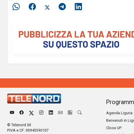
Programm
Agenda Liguria
Benvenuti in Lig
© Telenord Srl
Close UP
P.IVA e CF: 00945590107