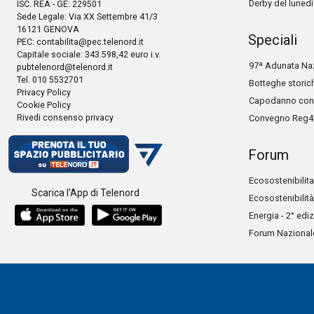
Derby del lunedì
ISC. REA - GE: 229501
Sede Legale: Via XX Settembre 41/3
16121 GENOVA
Speciali
PEC:
contabilita@pec.telenord.it
Capitale sociale: 343.598,42 euro i.v.
97ª Adunata Naz
pubtelenord@telenord.it
Tel. 010 5532701
Botteghe storic
Privacy Policy
Capodanno con 
Cookie Policy
Rivedi consenso privacy
Convegno Reg4
Forum
Ecosostenibilita
Scarica l'App di Telenord
Ecosostenibilità
Energia - 2° edi
Forum Nazionale 