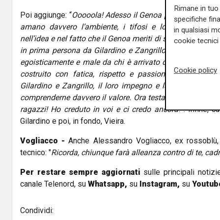
Rimane in tuo 
Poi aggiunge: “
Ooooola! Adesso il Genoa può finalmente 
specifiche fin
amano davvero l’ambiente, i tifosi e lo stemma, e 
in qualsiasi mo
nell’idea e nel fatto che il Genoa meriti di stare in alto!”
Inf
cookie tecnici 
in prima persona da Gilardino e Zangrillo non è andato p
egoisticamente e male da chi è arrivato dopo, approfitta
Cookie policy
costruito con fatica, rispetto e passione. Hanno sfru
Gilardino e Zangrillo, il loro impegno e la loro dedizion
comprenderne davvero il valore. Ora testa al Genoa e ai 
ragazzi! Ho creduto in voi e ci credo ancora
!”. Infine, 
Gilardino e poi, in fondo, Vieira.
Vogliacco -
Anche Alessandro Vogliacco, ex rossoblù, d
tecnico: "
Ricorda, chiunque farà alleanza contro di te, cadr
Per restare sempre aggiornati
sulle principali notizi
canale Telenord, su
Whatsapp,
su
Instagram
,
su
Youtub
Condividi: