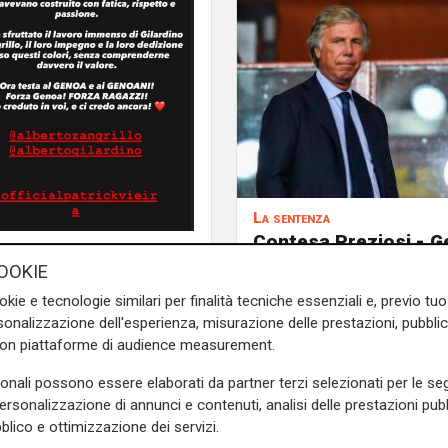
La sentenza
Contesa Preziosi - Ge
Tribunale di Milano d
OOKIE
ragione all'ex patron
okie e tecnologie similari per finalità tecniche essenziali e, previo t
onalizzazione dell'esperienza, misurazione delle prestazioni, pubblic
con piattaforme di audience measurement.
sonali possono essere elaborati da partner terzi selezionati per le seg
i Mario Balotelli, il grande
personalizzazione di annunci e contenuti, analisi delle prestazioni pubbl
ubblica svariare storie con
blico e ottimizzazione dei servizi.
ede
”.