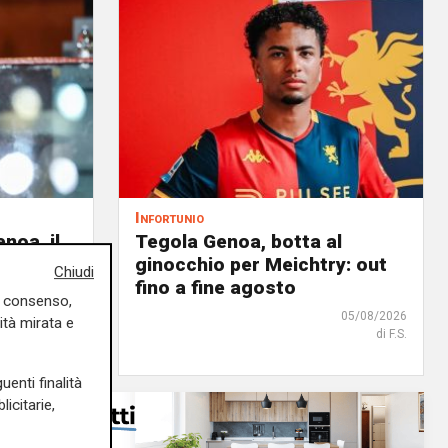
Infortunio
noa, il
Tegola Genoa, botta al
à
ginocchio per Meichtry: out
Chiudi
 rossoblù
fino a fine agosto
uo consenso,
06/08/2026
05/08/2026
ità mirata e
di Filippo Serio
di F.S.
uenti finalità
icitarie,