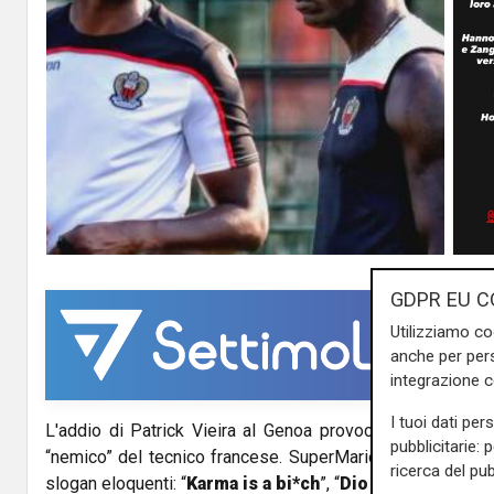
GDPR EU C
Utilizziamo co
anche per pers
integrazione 
I tuoi dati per
L'addio di Patrick Vieira al Genoa provoca il commento d
pubblicitarie: 
“nemico” del tecnico francese. SuperMario su Instagram p
ricerca del pub
slogan eloquenti: “
Karma is a bi*ch
”, “
Dio vede e provv