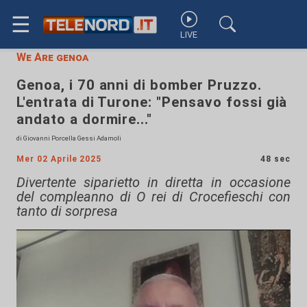
☰
LIVE
We Are genoa
Genoa, i 70 anni di bomber Pruzzo.
L'entrata di Turone: "Pensavo fossi già
andato a dormire..."
di Giovanni Porcella Gessi Adamoli
Mer 02 Aprile 2025
48 sec
Divertente siparietto in diretta in occasione
del compleanno di O rei di Crocefieschi con
tanto di sorpresa