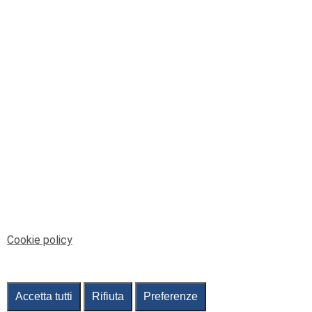
© Telenord Srl
P.IVA e CF: 00945590107 - ISC. REA - GE: 229501
Sede Legale: Via XX Settembre 41/3, 16121 GENOVA
PEC: contabilita@pec.telenord.it
Capitale sociale: 343.598,42 euro i.v.
Tutti i diritti riservati, vietata la copia anche parziale
dei contenuti
pubtelenord@telenord.it
Tel. 010 55 32 701
Informativa della privacy
|
Gestisci consenso
Cookie policy
Accetta tutti
Rifiuta
Preferenze