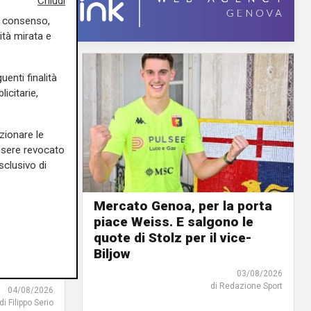
Chiudi
uo consenso,
ità mirata e
uenti finalità
icitarie,
zionare le
essere revocato
sclusivo di
Mercato Genoa, per la porta
piace Weiss. E salgono le
urnée
quote di Stolz per il vice-
tta: il
Biljow
e vince
03/08/2026
di Redazione Sport
04/08/2026
di Filippo Serio