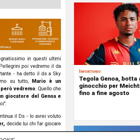
natissimo in questi ultimi
 Pellegrini poi vedremo il da
Infortunio
tante - ha detto il ds a Sky
Tegola Genoa, botta 
iamo su tutto,
Mario è un
ginocchio per Meicht
e però vedremo
. Quello che
fino a fine agosto
un giocatore del Genoa e
i".
tinua il Ds - lo avrei voluto
er,
decide lui chi far giocare