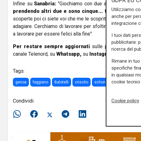
GDPR EU C
Infine su
Sanabria:
"Giochiamo con due attaccanti, siam
Utilizziamo co
prendendo altri due e sono cinque... troppi mi sa
. A
anche per pers
scoperte poi ci siete voi che me le scoprite. La vittoria co
integrazione 
adagiare. Cerchiamo di lavorare per sfoltire ancora la ros
a lavorare per essere felici alla fine".
I tuoi dati per
pubblicitarie: 
Per restare sempre aggiornati
sulle principali notizi
ricerca del pub
canale Telenord, su
Whatsapp,
su
Instagram
,
su
Youtub
Rimane in tuo 
specifiche fin
Tags:
in qualsiasi mo
cookie tecnici 
genoa
faggiano
Balotelli
criscito
schone
mercato
ser
Condividi:
Cookie policy