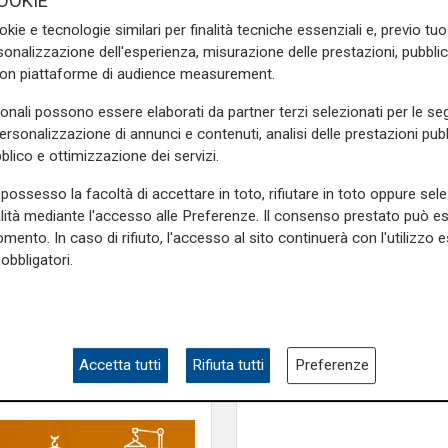
OOKIE
o tre e
dite che ne stiamo
okie e tecnologie similari per finalità tecniche essenziali e, previo t
 volte vorrei lavorare a carte
onalizzazione dell'esperienza, misurazione delle prestazioni, pubblic
ntro il Crotone non deve farci
con piattaforme di audience measurement.
a e poi pensiamo al Napoli e
sonali possono essere elaborati da partner terzi selezionati per le seg
personalizzazione di annunci e contenuti, analisi delle prestazioni pubbl
e sulla Liguria seguiteci sul
blico e ottimizzazione dei servizi.
e
e su
Facebook
.
possesso la facoltà di accettare in toto, rifiutare in toto oppure sele
alità mediante l'accesso alle Preferenze. Il consenso prestato può 
mento. In caso di rifiuto, l'accesso al sito continuerà con l'utilizzo e
obbligatori.
ie a
Test in Inghilterra
Il Genoa chiude la to
inglese con una sconfi
Bournemouth domina 
Accetta tutti
Rifiuta tutti
Preferenze
10-1