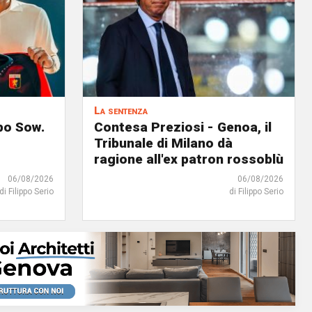
La sentenza
lpo Sow.
Contesa Preziosi - Genoa, il
Tribunale di Milano dà
ragione all'ex patron rossoblù
06/08/2026
06/08/2026
di Filippo Serio
di Filippo Serio