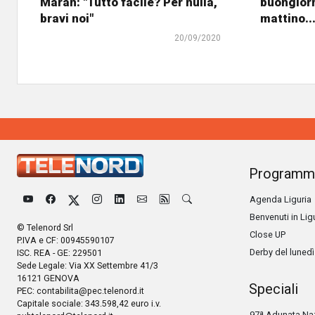
Maran: "Tutto facile? Per nulla,
buongiorn
bravi noi"
mattino..
20/09/2020
Programm
Agenda Liguria
Benvenuti in Lig
© Telenord Srl
Close UP
P.IVA e CF: 00945590107
Derby del lunedì
ISC. REA - GE: 229501
Sede Legale: Via XX Settembre 41/3
16121 GENOVA
Speciali
PEC:
contabilita@pec.telenord.it
Capitale sociale: 343.598,42 euro i.v.
97ª Adunata Naz