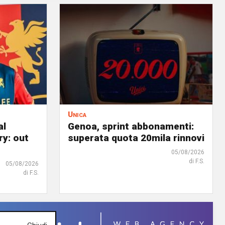
Unica
al
Genoa, sprint abbonamenti:
ry: out
superata quota 20mila rinnovi
05/08/2026
di F.S.
05/08/2026
di F.S.