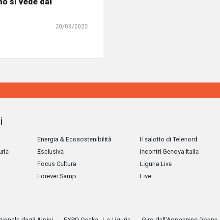
o si vede dal
.
20/09/2020
i
Energia & Ecosostenibilità
Il salotto di Telenord
uria
Esclusiva
Incontri Genova Italia
Focus Cultura
Liguria Live
Forever Samp
Live
ionale degli Alpini
EXPO Osaka - La Liguria
Giro dell'Appennino Donne