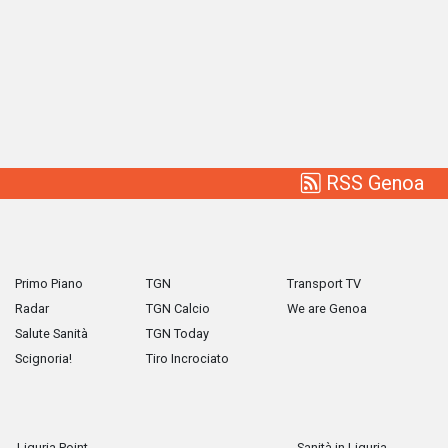
RSS Genoa
Primo Piano
TGN
Transport TV
Radar
TGN Calcio
We are Genoa
Salute Sanità
TGN Today
Scignoria!
Tiro Incrociato
Liguria Point
Sanità in Liguria