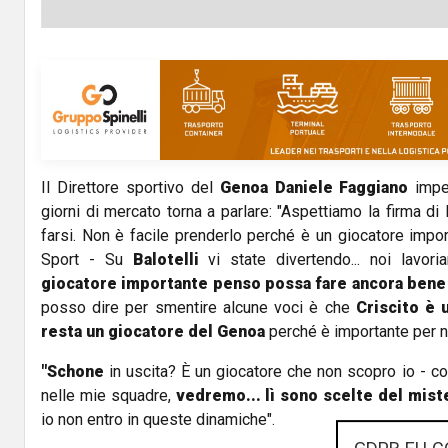
Il Direttore sportivo del
Genoa Daniele Faggiano
impeg
giorni di mercato torna a parlare: "Aspettiamo la firma di
farsi. Non è facile prenderlo perché è un giocatore impor
Sport - Su
Balotelli
vi state divertendo... noi lavor
giocatore importante penso possa fare ancora ben
posso dire per smentire alcune voci è che
Criscito è 
resta un giocatore del Genoa
perché è importante per no
"Schone
in uscita? È un giocatore che non scopro io - con
nelle mie squadre,
vedremo... lì sono scelte del mist
io non entro in queste dinamiche".