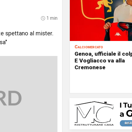
1 min
te spettano al mister.
sa"
Calciomercato
Genoa, ufficiale il co
E Vogliacco va alla
Cremonese