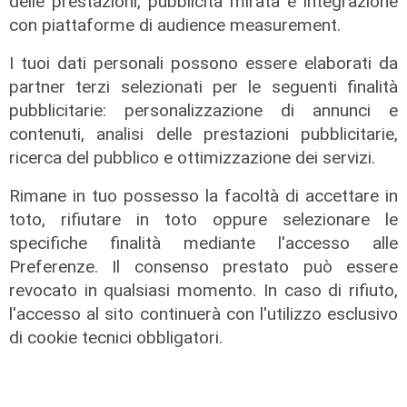
delle prestazioni, pubblicità mirata e integrazione
con piattaforme di audience measurement.
I tuoi dati personali possono essere elaborati da
partner terzi selezionati per le seguenti finalità
pubblicitarie: personalizzazione di annunci e
contenuti, analisi delle prestazioni pubblicitarie,
ricerca del pubblico e ottimizzazione dei servizi.
Rimane in tuo possesso la facoltà di accettare in
toto, rifiutare in toto oppure selezionare le
specifiche finalità mediante l'accesso alle
La trattativa
Preferenze. Il consenso prestato può essere
Genoa, Vogliacco a un passo dalla
revocato in qualsiasi momento. In caso di rifiuto,
Cremonese
l'accesso al sito continuerà con l'utilizzo esclusivo
di cookie tecnici obbligatori.
03/08/2026
di Claudio Baffico