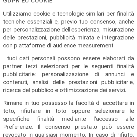
GDPR EU COOKIE
di Filippo Serio
Utilizziamo cookie e tecnologie similari per finalità
tecniche essenziali e, previo tuo consenso, anche
per personalizzazione dell'esperienza, misurazione
delle prestazioni, pubblicità mirata e integrazione
con piattaforme di audience measurement.
I tuoi dati personali possono essere elaborati da
partner terzi selezionati per le seguenti finalità
pubblicitarie: personalizzazione di annunci e
contenuti, analisi delle prestazioni pubblicitarie,
ricerca del pubblico e ottimizzazione dei servizi.
La sentenza
Rimane in tuo possesso la facoltà di accettare in
Contesa Preziosi - Genoa, il
toto, rifiutare in toto oppure selezionare le
Tribunale di Milano dà ragione all'ex
specifiche finalità mediante l'accesso alle
patron rossoblù
Preferenze. Il consenso prestato può essere
06/08/2026
revocato in qualsiasi momento. In caso di rifiuto,