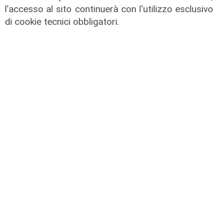
di Filippo Serio
l'accesso al sito continuerà con l'utilizzo esclusivo
di cookie tecnici obbligatori.
Infortunio
Tegola Genoa, botta al ginocchio
per Meichtry: out fino a fine agosto
05/08/2026
di F.S.