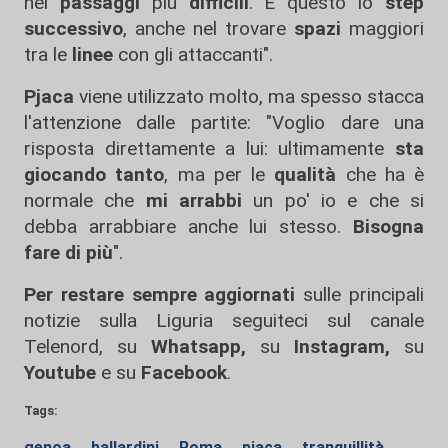
nei
passaggi
più
difficili
. È questo lo
step
successivo
, anche nel trovare
spazi
maggiori
tra le
linee
con gli attaccanti".
Pjaca
viene utilizzato molto, ma spesso stacca
l'attenzione dalle partite: "Voglio dare una
risposta direttamente a lui: ultimamente
sta
giocando tanto
, ma per le
qualità
che ha è
normale che
mi arrabbi
un po' io e che si
debba arrabbiare anche lui stesso.
Bisogna
fare di più
".
Per restare sempre aggiornati
sulle principali
notizie sulla Liguria seguiteci sul canale
Telenord, su
Whatsapp,
su
Instagram
,
su
Youtube
e su
Facebook
.
Tags:
genoa
ballardini
Roma
pjaca
tranquillità