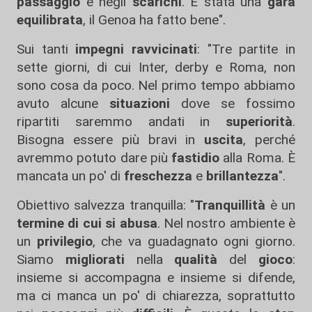
passaggio
e negli
scarichi
. È stata una
gara
equilibrata
, il Genoa ha fatto bene".
Sui tanti
impegni
ravvicinati
: "Tre partite in
sette giorni, di cui Inter, derby e Roma, non
sono cosa da poco. Nel primo tempo abbiamo
avuto alcune
situazioni
dove se fossimo
ripartiti saremmo andati in
superiorità
.
Bisogna essere più bravi in
uscita
, perché
avremmo potuto dare più
fastidio
alla Roma. È
mancata un po' di
freschezza
e
brillantezza
".
Obiettivo salvezza tranquilla: "
Tranquillità
è un
termine di cui si abusa
. Nel nostro ambiente è
un
privilegio
, che va guadagnato ogni giorno.
Siamo
migliorati
nella
qualità
del
gioco
:
insieme si accompagna e insieme si difende,
ma ci manca un po' di chiarezza, soprattutto