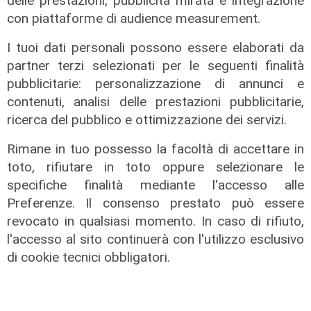
delle prestazioni, pubblicità mirata e integrazione
08/08/2026
con piattaforme di audience measurement.
I tuoi dati personali possono essere elaborati da
partner terzi selezionati per le seguenti finalità
pubblicitarie: personalizzazione di annunci e
contenuti, analisi delle prestazioni pubblicitarie,
ricerca del pubblico e ottimizzazione dei servizi.
Rimane in tuo possesso la facoltà di accettare in
toto, rifiutare in toto oppure selezionare le
specifiche finalità mediante l'accesso alle
Preferenze. Il consenso prestato può essere
L'esclusiva
revocato in qualsiasi momento. In caso di rifiuto,
Mascia (FI) a Telenord: "Taglio
l'accesso al sito continuerà con l'utilizzo esclusivo
scuolabus nell'entroterra, per gli
di cookie tecnici obbligatori.
scolaretti oltre allo zaino, anche le
gambe in spalla"
06/08/2026
di Claudio Baffico