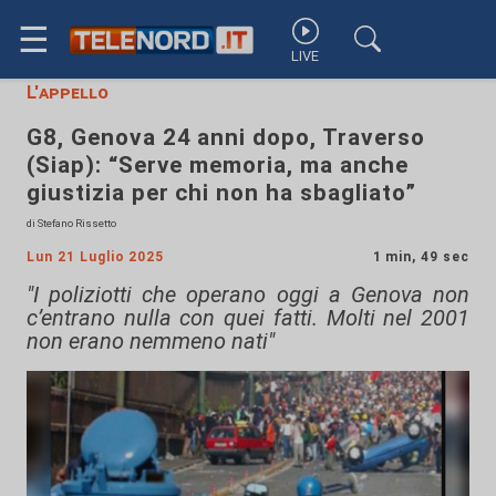
☰
LIVE
L'appello
G8, Genova 24 anni dopo, Traverso
(Siap): “Serve memoria, ma anche
giustizia per chi non ha sbagliato”
di Stefano Rissetto
Lun 21 Luglio 2025
1 min, 49 sec
"I poliziotti che operano oggi a Genova non
c’entrano nulla con quei fatti. Molti nel 2001
non erano nemmeno nati"