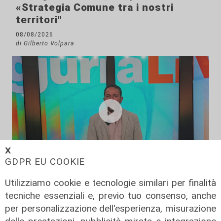
«Strategia Comune tra i nostri
territori"
08/08/2026
di Gilberto Volpara
𝗫
GDPR EU COOKIE
L'esclusiva
Utilizziamo cookie e tecnologie similari per finalità
Sanna (PD) a Telenord: "Sulle grandi
tecniche essenziali e, previo tuo consenso, anche
opere servono chiarezza, coperture
per personalizzazione dell'esperienza, misurazione
e tempi certi"