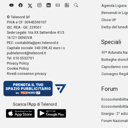
Agenda Liguria
Benvenuti in Lig
© Telenord Srl
Close UP
P.IVA e CF: 00945590107
Derby del lunedì
ISC. REA - GE: 229501
Sede Legale: Via XX Settembre 41/3
16121 GENOVA
Speciali
PEC:
contabilita@pec.telenord.it
Capitale sociale: 343.598,42 euro i.v.
97ª Adunata Naz
pubtelenord@telenord.it
Tel. 010 5532701
Botteghe storic
Privacy Policy
Capodanno con 
Cookie Policy
Rivedi consenso privacy
Convegno Reg4
Forum
Ecosostenibilita
Scarica l'App di Telenord
Ecosostenibilità
Energia - 2° edi
Forum Nazionale 