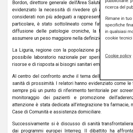
pubblicitarie: 
Bordon, direttore generale dell’Area Salute e Servizi Soci
ricerca del pub
evidenziato la necessità di rivedere gli attuali criteri di
considerati non più adeguati a rappresentare l’evoluzion
Rimane in tuo 
particolare, è stato sottolineato come fattori quali l’età
specifiche fin
diffusione delle patologie croniche, la fragilità e la 
in qualsiasi mo
cookie tecnici 
assumere un peso maggiore nella definizione dei finanzia
La Liguria, regione con la popolazione più anziana d’Ital
Cookie policy
possibile laboratorio nazionale per sperimentare nuovi m
risorse e di risposta ai bisogni sanitari emergenti.
Al centro del confronto anche il tema della farmacia dei s
sanità di prossimità. I relatori hanno evidenziato come l
sempre più un punto di riferimento territoriale per screen
monitoraggio dei pazienti e promozione dell’aderenza
attenzione è stata dedicata all’integrazione tra farmacie,
Case di Comunità e assistenza domiciliare.
Successivamente si è discusso di sanità transfrontaliera
dai programmi europei Interreg. Il dibattito ha affronta