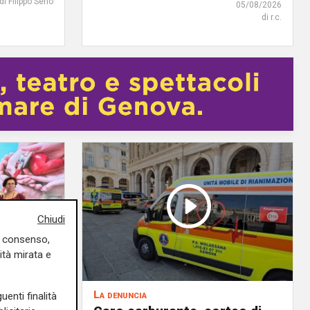
di Filippo Serio
05/08/2026
di r.c.
Chiudi
uo consenso,
ità mirata e
La denuncia
uenti finalità