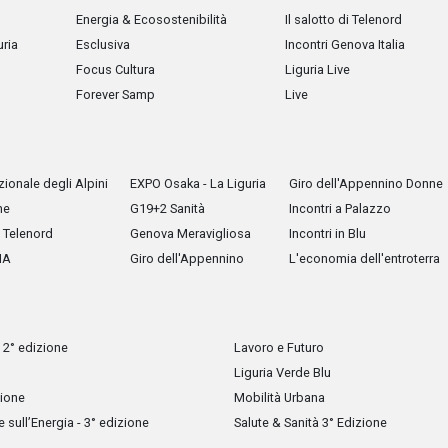
Energia & Ecosostenibilità
Il salotto di Telenord
uria
Esclusiva
Incontri Genova Italia
Focus Cultura
Liguria Live
Forever Samp
Live
ionale degli Alpini
EXPO Osaka - La Liguria
Giro dell'Appennino Donne
he
G19+2 Sanità
Incontri a Palazzo
Telenord
Genova Meravigliosa
Incontri in Blu
IA
Giro dell'Appennino
L'economia dell'entroterra
 2° edizione
Lavoro e Futuro
Liguria Verde Blu
zione
Mobilità Urbana
sull’Energia - 3° edizione
Salute & Sanità 3° Edizione