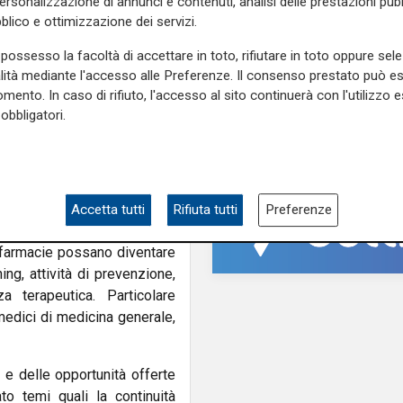
Incidente a Catanzaro
personalizzazione di annunci e contenuti, analisi delle prestazioni pubbl
ali della Regione Liguria, ha
pericolo la bimba ric
blico e ottimizzazione dei servizi.
 distribuzione delle risorse,
al Gaslini: "Nessun d
e demografica del Paese. In
possesso la facoltà di accettare in toto, rifiutare in toto oppure sele
neurologico né motor
 media della popolazione, la
alità mediante l'accesso alle Preferenze. Il consenso prestato può 
non autosufficienza debbano
mento. In caso di rifiuto, l'accesso al sito continuerà con l'utilizzo e
obbligatori.
menti.
ia, è stata indicata come un
odelli di allocazione delle
Accetta tutti
Rifiuta tutti
Preferenze
ervizi e del suo ruolo nella
e farmacie possano diventare
ing, attività di prevenzione,
 terapeutica. Particolare
 medici di medicina generale,
 e delle opportunità offerte
to temi quali la continuità