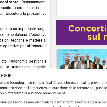
 confronto
, l’appuntamento
iunito rappresentanti delle
 per discutere le prospettive
nfermato un importante luogo
nitario italiano. L’obiettivo
razioni teoriche e mettere al
e operative per affrontare il
ziato, l’autonomia gestionale
, la transizione digitale,
 e di prossimità.
OOKIE
Sala Scirocco, l’assessore
okie e tecnologie similari per finalità tecniche essenziali e, previo t
onalizzazione dell'esperienza, misurazione delle prestazioni, pubblic
one dedicata al ruolo della
con piattaforme di audience measurement.
Il miracolo
sonali possono essere elaborati da partner terzi selezionati per le seg
o sanitario nazionale. Paolo