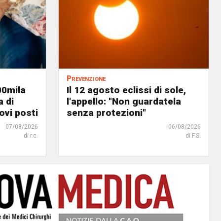
Prevenzione
00mila
Il 12 agosto eclissi di sole,
a di
l'appello: "Non guardatela
ovi posti
senza protezioni"
07/08/2026
06/08/2026
di r.c.
di F.S.