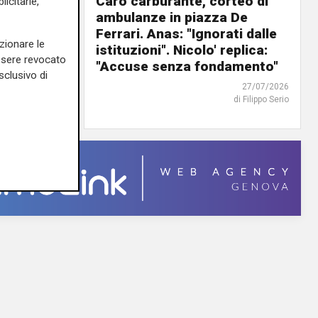
, è fuori
Caro carburante, corteo di
icitarie,
overata
ambulanze in piazza De
anno
Ferrari. Anas: "Ignorati dalle
zionare le
io"
istituzioni". Nicolo' replica:
essere revocato
"Accuse senza fondamento"
03/08/2026
sclusivo di
di Filippo Serio
27/07/2026
di Filippo Serio