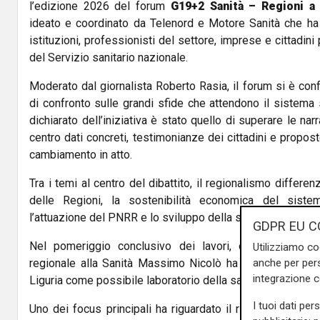
l’edizione 2026 del forum
G19+2 Sanità – Regioni a
ideato e coordinato da Telenord e Motore Sanità che ha r
istituzioni, professionisti del settore, imprese e cittadini
del Servizio sanitario nazionale.
Moderato dal giornalista Roberto Rasia, il forum si è co
di confronto sulle grandi sfide che attendono il sistema sa
dichiarato dell’iniziativa è stato quello di superare le nar
centro dati concreti, testimonianze dei cittadini e propost
cambiamento in atto.
Tra i temi al centro del dibattito, il regionalismo differen
delle Regioni, la sostenibilità economica del sistema
l’attuazione del PNRR e lo sviluppo della sanità territoriale
GDPR EU C
Nel pomeriggio conclusivo dei lavori, ospitato nella 
Utilizziamo co
anche per pers
regionale alla Sanità Massimo Nicolò ha aperto la sessi
integrazione 
Liguria come possibile laboratorio della sanità del futuro.
I tuoi dati per
Uno dei focus principali ha riguardato il riparto del Fond