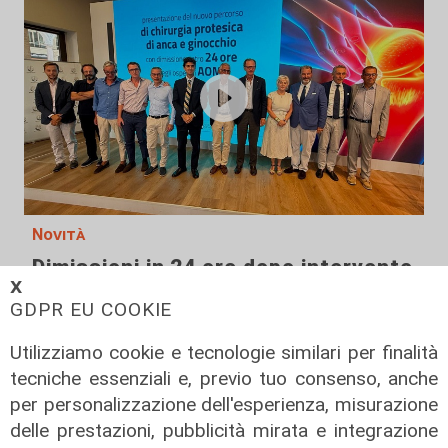
Novità
Dimissioni in 24 ore dopo intervento
𝗫
ad anca e ginocchia, via libera
GDPR EU COOKIE
all'ospedale San Martino
05/08/2026
Utilizziamo cookie e tecnologie similari per finalità
di r.c.
tecniche essenziali e, previo tuo consenso, anche
per personalizzazione dell'esperienza, misurazione
delle prestazioni, pubblicità mirata e integrazione