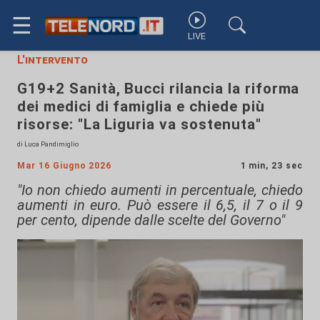
☰
LIVE
L'intervento
G19+2 Sanità, Bucci rilancia la riforma
dei medici di famiglia e chiede più
risorse: "La Liguria va sostenuta"
di Luca Pandimiglio
Mar 16 Giugno 2026
1 min, 23 sec
"Io non chiedo aumenti in percentuale, chiedo
aumenti in euro. Può essere il 6,5, il 7 o il 9
per cento, dipende dalle scelte del Governo"