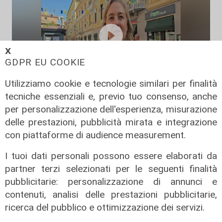
𝗫
GDPR EU COOKIE
Utilizziamo cookie e tecnologie similari per finalità
tecniche essenziali e, previo tuo consenso, anche
Le novità
per personalizzazione dell'esperienza, misurazione
Ass. Viscogliosi a Telenord: "A
delle prestazioni, pubblicità mirata e integrazione
Puntavagno un'area cani al posto di
con piattaforme di audience measurement.
Mondobimbo 2. La pizzeria verrà
abbattuta, ampia area si affaccerà
I tuoi dati personali possono essere elaborati da
su skate park"
partner terzi selezionati per le seguenti finalità
pubblicitarie: personalizzazione di annunci e
05/08/2026
contenuti, analisi delle prestazioni pubblicitarie,
ricerca del pubblico e ottimizzazione dei servizi.