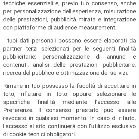
tecniche essenziali e, previo tuo consenso, anche
per personalizzazione dell'esperienza, misurazione
delle prestazioni, pubblicità mirata e integrazione
Il finanziamento
con piattaforme di audience measurement.
Regione: incrementato di un milione
I tuoi dati personali possono essere elaborati da
il bando per l'innovazione
partner terzi selezionati per le seguenti finalità
nell'agricoltura
pubblicitarie: personalizzazione di annunci e
04/08/2026
contenuti, analisi delle prestazioni pubblicitarie,
di Redazione
ricerca del pubblico e ottimizzazione dei servizi.
Rimane in tuo possesso la facoltà di accettare in
toto, rifiutare in toto oppure selezionare le
specifiche finalità mediante l'accesso alle
Preferenze. Il consenso prestato può essere
revocato in qualsiasi momento. In caso di rifiuto,
l'accesso al sito continuerà con l'utilizzo esclusivo
di cookie tecnici obbligatori.