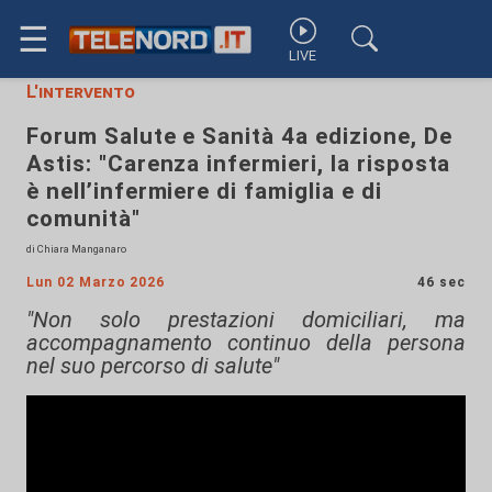
☰
LIVE
L'intervento
Forum Salute e Sanità 4a edizione, De
Astis: "Carenza infermieri, la risposta
è nell’infermiere di famiglia e di
comunità"
di Chiara Manganaro
Lun 02 Marzo 2026
46 sec
"Non solo prestazioni domiciliari, ma
accompagnamento continuo della persona
nel suo percorso di salute"