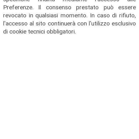
ad anca e ginocchia, via libera
Preferenze. Il consenso prestato può essere
all'ospedale San Martino
revocato in qualsiasi momento. In caso di rifiuto,
05/08/2026
l'accesso al sito continuerà con l'utilizzo esclusivo
di r.c.
di cookie tecnici obbligatori.
Il miracolo
Incidente a Catanzaro, è fuori