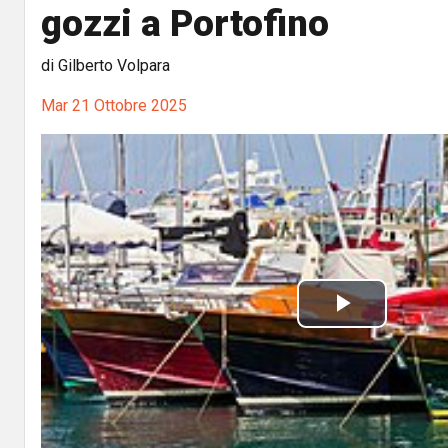
gozzi a Portofino
di Gilberto Volpara
Mar 21 Ottobre 2025
P
l
a