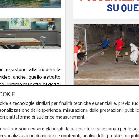
he resistono alla modernità
ideo, anche, quello estratto
no, l'ultimo maestro di gozzi
Il derby
OOKIE
Mignanego: il 28 agos
okie e tecnologie similari per finalità tecniche essenziali e, previo t
e sulla Liguria seguiteci sul
partita dell'estate, pr
onalizzazione dell'esperienza, misurazione delle prestazioni, pubblic
e
e su
Facebook
.
suore contro sindaci
con piattaforme di audience measurement.
parlamentari
sonali possono essere elaborati da partner terzi selezionati per le seg
personalizzazione di annunci e contenuti, analisi delle prestazioni pubbl