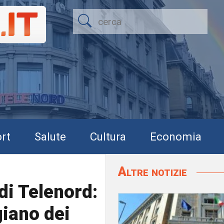
rt
Salute
Cultura
Economia
Altre notizie
di Telenord:
giano dei