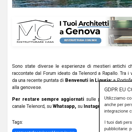
y
V
i
d
e
Sono state diverse le esperienze di mestieri antichi c
o
raccontate dal Forum ideato da Telenord a Rapallo. Tra i v
da una recente puntata di
Benvenuti in Liguria:
a Portofi
alla genovese.
GDPR EU C
Utilizziamo co
Per restare sempre aggiornati
sulle principali notizi
anche per pers
canale Telenord, su
Whatsapp,
su
Instagram
,
su
Youtub
integrazione 
Tags:
I tuoi dati per
pubblicitarie: 