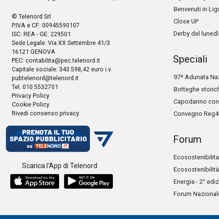
Benvenuti in Lig
© Telenord Srl
Close UP
P.IVA e CF: 00945590107
Derby del lunedì
ISC. REA - GE: 229501
Sede Legale: Via XX Settembre 41/3
16121 GENOVA
Speciali
PEC:
contabilita@pec.telenord.it
Capitale sociale: 343.598,42 euro i.v.
97ª Adunata Naz
pubtelenord@telenord.it
Tel. 010 5532701
Botteghe storic
Privacy Policy
Capodanno con 
Cookie Policy
Rivedi consenso privacy
Convegno Reg4
Forum
Ecosostenibilita
Scarica l'App di Telenord
Ecosostenibilità
Energia - 2° edi
Forum Nazionale 