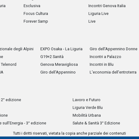
uria
Esclusiva
Incontri Genova Italia
Focus Cultura
Liguria Live
Forever Samp
Live
ionale degli Alpini
EXPO Osaka - La Liguria
Giro dell'Appennino Donne
he
G19+2 Sanità
Incontri a Palazzo
Telenord
Genova Meravigliosa
Incontri in Blu
IA
Giro dell'Appennino
L'economia dell'entroterra
 2° edizione
Lavoro e Futuro
Liguria Verde Blu
zione
Mobilità Urbana
sull’Energia - 3° edizione
Salute & Sanità 3° Edizione
Tutti i diritti riservati, vietata la copia anche parziale dei contenuti