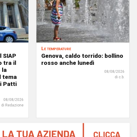
Le temperature
l SIAP
Genova, caldo torrido: bollino
 tra il
rosso anche lunedì
 la
08/08/2026
il tema
di c.b.
i Patti
08/08/2026
di Redazione