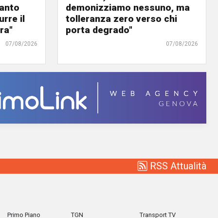
panto
demonizziamo nessuno, ma
urre il
tolleranza zero verso chi
ra"
porta degrado"
07/08/2026
07/08/2026
RSS Attualità
Primo Piano
TGN
Transport TV