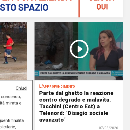
L'approfondimento
Chiudi
to la
Parte dal ghetto la reazione
uo consenso,
eti e
contro degrado e malavita.
ità mirata e
 e
Tacchini (Centro Est) a
Telenord: "Disagio sociale
avanzato"
uenti finalità
08/08/2026
icitarie,
di Redazione
07/08/2026