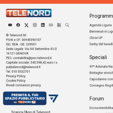
Programm
Agenda Liguria
Benvenuti in Lig
© Telenord Srl
Close UP
P.IVA e CF: 00945590107
Derby del lunedì
ISC. REA - GE: 229501
Sede Legale: Via XX Settembre 41/3
16121 GENOVA
Speciali
PEC:
contabilita@pec.telenord.it
Capitale sociale: 343.598,42 euro i.v.
97ª Adunata Naz
pubtelenord@telenord.it
Tel. 010 5532701
Botteghe storic
Privacy Policy
Capodanno con 
Cookie Policy
Rivedi consenso privacy
Convegno Reg4
Forum
Ecosostenibilita
Scarica l'App di Telenord