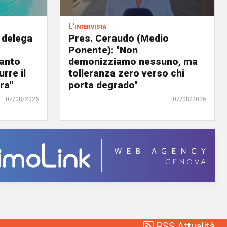
L'intervista
 delega
Pres. Ceraudo (Medio
Ponente): "Non
panto
demonizziamo nessuno, ma
urre il
tolleranza zero verso chi
ra"
porta degrado"
07/08/2026
07/08/2026
RSS Attualità