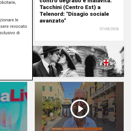
eti e
contro degrado e malavita.
icitarie,
 e
Tacchini (Centro Est) a
Telenord: "Disagio sociale
zionare le
avanzato"
08/08/2026
essere revocato
di Redazione
07/08/2026
sclusivo di