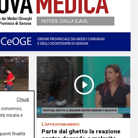
Chiudi
uo consenso,
ità mirata e
L'approfondimento
to la
Parte dal ghetto la reazione
uenti finalità