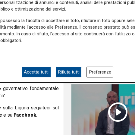
partita dell'estate, pr
personalizzazione di annunci e contenuti, analisi delle prestazioni pubbl
n piedi ed è dannoso per la
suore contro sindaci
blico e ottimizzazione dei servizi.
mune indebolirà e taglierà il
parlamentari
 "il MIT stia analizzando i
possesso la facoltà di accettare in toto, rifiutare in toto oppure sele
 Comune di Genova".
alità mediante l'accesso alle Preferenze. Il consenso prestato può 
mento. In caso di rifiuto, l'accesso al sito continuerà con l'utilizzo e
izione delle associazioni che
obbligatori.
delle ipotesi di una
grave
lutamente le dettagliate
istrazione comunale". Bucci
etto
e la scelta tecnologica"
Accetta tutti
Rifiuta tutti
Preferenze
ppo di associazioni genovesi
, anche con
la diffusione di
o governativo fondamentale
co".
e sulla Liguria seguiteci sul
e
e su
Facebook
.