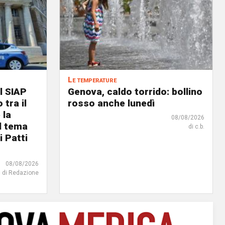
Le temperature
l SIAP
Genova, caldo torrido: bollino
 tra il
rosso anche lunedì
 la
08/08/2026
il tema
di c.b.
i Patti
08/08/2026
di Redazione