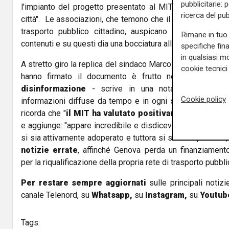
pubblicitarie: 
l'impianto del progetto presentato al MIT che non sta i
ricerca del pub
città". Le associazioni, che temono che il progetto del Co
trasporto pubblico cittadino, auspicano addirittura che
Rimane in tuo 
contenuti e su questi dia una bocciatura alla richiesta del
specifiche fin
in qualsiasi mo
A stretto giro la replica del sindaco Marco Bucci: "La pos
cookie tecnici 
hanno firmato il documento è frutto nella migliore 
disinformazione
- scrive in una nota - e ignora vo
Cookie policy
informazioni diffuse da tempo e in ogni sede dall'ammin
ricorda che "
il MIT ha valutato positivamente il prog
e aggiunge: "appare incredibile e disdicevole che un gru
si sia attivamente adoperato e tuttora si stia adoperando
notizie errate
, affinché Genova perda un finanziament
per la riqualificazione della propria rete di trasporto pubbli
Per restare sempre aggiornati
sulle principali notizi
canale Telenord, su
Whatsapp,
su
Instagram
,
su
Youtub
Tags: