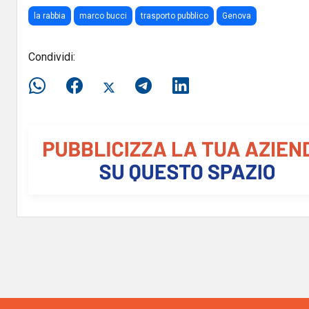
la rabbia
marco bucci
trasporto pubblico
Genova
Condividi: