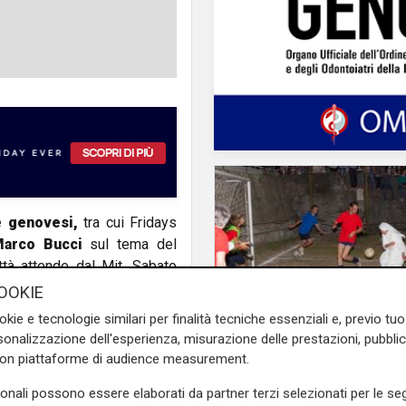
e genovesi,
tra cui Fridays
arco Bucci
sul tema del
ttà attende dal Mit. Sabato
heli sui ritardi nell'arrivo
OOKIE
 l'amministrazione locale
okie e tecnologie similari per finalità tecniche essenziali e, previo t
to
- si legge in una lettera
onalizzazione dell'esperienza, misurazione delle prestazioni, pubblic
Ge - non si tratta solo del
con piattaforme di audience measurement.
Il derby
ta di finanziamento fatta per
Mignanego: il 28 agos
sonali possono essere elaborati da partner terzi selezionati per le seg
o adeguato il tram: è tutto