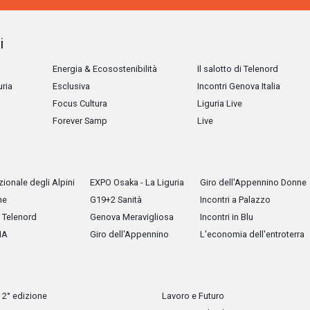
i
Energia & Ecosostenibilità
Il salotto di Telenord
uria
Esclusiva
Incontri Genova Italia
Focus Cultura
Liguria Live
Forever Samp
Live
ionale degli Alpini
EXPO Osaka - La Liguria
Giro dell'Appennino Donne
he
G19+2 Sanità
Incontri a Palazzo
Telenord
Genova Meravigliosa
Incontri in Blu
IA
Giro dell'Appennino
L'economia dell'entroterra
 2° edizione
Lavoro e Futuro