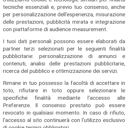
tecniche essenziali e, previo tuo consenso, anche
per personalizzazione dell'esperienza, misurazione
delle prestazioni, pubblicità mirata e integrazione
con piattaforme di audience measurement.
I tuoi dati personali possono essere elaborati da
partner terzi selezionati per le seguenti finalità
pubblicitarie: personalizzazione di annunci e
contenuti, analisi delle prestazioni pubblicitarie,
ricerca del pubblico e ottimizzazione dei servizi.
Rimane in tuo possesso la facoltà di accettare in
toto, rifiutare in toto oppure selezionare le
La paura
specifiche finalità mediante l'accesso alle
Genova, finta carabiniera arrestata
Preferenze. Il consenso prestato può essere
dopo tentata truffa ad anziana
revocato in qualsiasi momento. In caso di rifiuto,
08/08/2026
l'accesso al sito continuerà con l'utilizzo esclusivo
di Claudio Baffico
di cookie tecnici obbligatori.