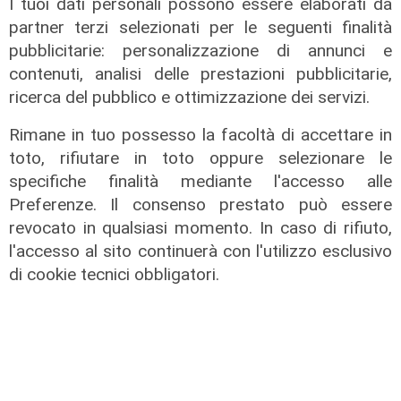
I tuoi dati personali possono essere elaborati da
partner terzi selezionati per le seguenti finalità
pubblicitarie: personalizzazione di annunci e
Al Museo Galata
contenuti, analisi delle prestazioni pubblicitarie,
'Camalli 1946-2026: la nostra
ricerca del pubblico e ottimizzazione dei servizi.
storia': prorogata fino al 31 agosto
Rimane in tuo possesso la facoltà di accettare in
la mostra sugli 80 anni della CULMV
toto, rifiutare in toto oppure selezionare le
03/08/2026
specifiche finalità mediante l'accesso alle
di F.S.
Preferenze. Il consenso prestato può essere
revocato in qualsiasi momento. In caso di rifiuto,
l'accesso al sito continuerà con l'utilizzo esclusivo
di cookie tecnici obbligatori.