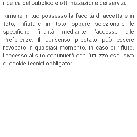
ricerca del pubblico e ottimizzazione dei servizi.
Rimane in tuo possesso la facoltà di accettare in
toto, rifiutare in toto oppure selezionare le
specifiche finalità mediante l'accesso alle
Preferenze. Il consenso prestato può essere
revocato in qualsiasi momento. In caso di rifiuto,
L'intervista
l'accesso al sito continuerà con l'utilizzo esclusivo
Pres. Ceraudo (Medio Ponente):
di cookie tecnici obbligatori.
"Non demonizziamo nessuno, ma
tolleranza zero verso chi porta
degrado"
07/08/2026