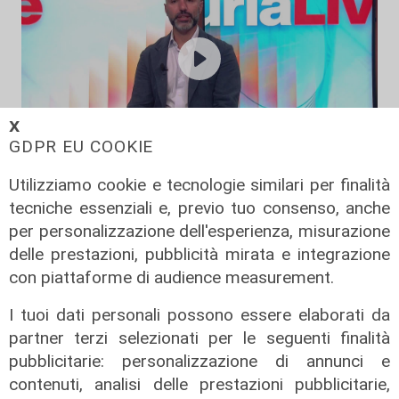
𝗫
GDPR EU COOKIE
L'esclusiva
Utilizziamo cookie e tecnologie similari per finalità
Vassallo (consigliere delega
tecniche essenziali e, previo tuo consenso, anche
Vallate) a Telenord: "Riapertura di
per personalizzazione dell'esperienza, misurazione
via Lepanto ottima notizia per
delle prestazioni, pubblicità mirata e integrazione
ridurre il traffico in Valpolcevera"
con piattaforme di audience measurement.
07/08/2026
I tuoi dati personali possono essere elaborati da
partner terzi selezionati per le seguenti finalità
pubblicitarie: personalizzazione di annunci e
contenuti, analisi delle prestazioni pubblicitarie,