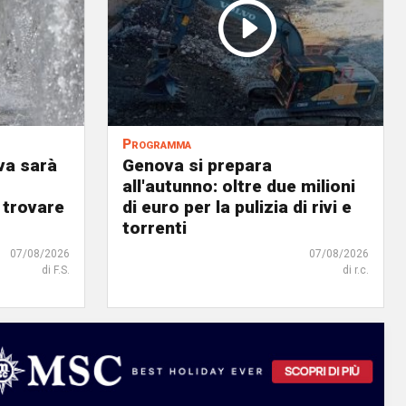
Programma
va sarà
Genova si prepara
all'autunno: oltre due milioni
 trovare
di euro per la pulizia di rivi e
torrenti
07/08/2026
07/08/2026
di F.S.
di r.c.