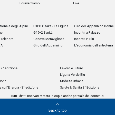
Forever Samp
Live
ionale degli Alpini
EXPO Osaka - La Liguria
Giro dell'Appennino Donne
he
G19+2 Sanità
Incontri a Palazzo
Telenord
Genova Meravigliosa
Incontri in Blu
IA
Giro dell'Appennino
L'economia dell'entroterra
 2° edizione
Lavoro e Futuro
Liguria Verde Blu
zione
Mobilità Urbana
sull’Energia - 3° edizione
Salute & Sanità 3° Edizione
Tutti i diritti riservati, vietata la copia anche parziale dei contenuti
Back to top