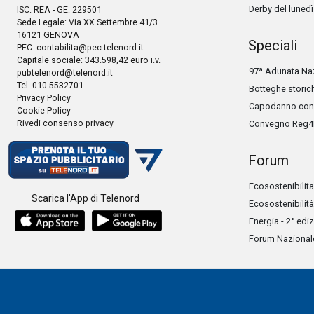
Derby del lunedì
ISC. REA - GE: 229501
Sede Legale: Via XX Settembre 41/3
16121 GENOVA
Speciali
PEC:
contabilita@pec.telenord.it
Capitale sociale: 343.598,42 euro i.v.
97ª Adunata Naz
pubtelenord@telenord.it
Tel. 010 5532701
Botteghe storic
Privacy Policy
Capodanno con 
Cookie Policy
Rivedi consenso privacy
Convegno Reg4
Forum
Ecosostenibilita
Scarica l'App di Telenord
Ecosostenibilità
Energia - 2° edi
Forum Nazionale 