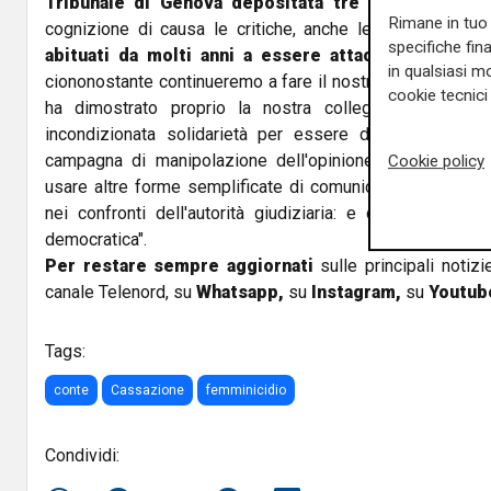
Tribunale di Genova depositata tre mesi fa
, e po
Rimane in tuo 
cognizione di causa le critiche, anche le più dure". "
specifiche fin
abituati da molti anni a essere attaccati per le 
in qualsiasi mo
ciononostante continueremo a fare il nostro lavoro con la 
cookie tecnici 
ha dimostrato proprio la nostra collega
Silvia
Carp
incondizionata solidarietà per essere diventata un alt
campagna di manipolazione dell'opinione pubblica. Par
Cookie policy
usare altre forme semplificate di comunicazione serve so
nei confronti dell'autorità giudiziaria: e ciò non fa b
democratica".
Per restare sempre aggiornati
sulle principali notizi
canale Telenord, su
Whatsapp,
su
Instagram
,
su
Youtub
Tags:
conte
Cassazione
femminicidio
Condividi: