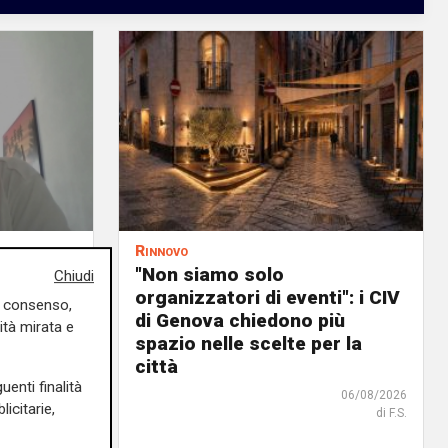
Rinnovo
n
"Non siamo solo
Chiudi
ituazione
organizzatori di eventi": i CIV
uo consenso,
dente
di Genova chiedono più
ità mirata e
spazio nelle scelte per la
città
06/08/2026
uenti finalità
06/08/2026
icitarie,
di F.S.