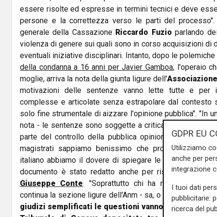
essere risolte ed espresse in termini tecnici e deve esser
persone e la correttezza verso le parti del processo".
generale della Cassazione
Riccardo
Fuzio
parlando dei
violenza di genere sui quali sono in corso acquisizioni di
eventuali iniziative disciplinari. Intanto, dopo le polemich
della condanna a 16 anni per Javier Gamboa
, l'operaio c
moglie, arriva la nota della giunta ligure dell'
Associazione
motivazioni delle sentenze vanno lette tutte e per
complesse e articolate senza estrapolare dal contesto si
solo fine strumentale di aizzare l'opinione pubblica". "In
nota - le sentenze sono soggette a critica così come le le
GDPR EU C
parte del controllo della pubblica opinione a cui ogni i
Utilizziamo co
magistrati sappiamo benissimo che pronunciando sen
anche per pers
italiano abbiamo il dovere di spiegare le ragioni per cui 
integrazione 
documento è stato redatto anche per rispondere alle
d
Giuseppe Conte
. "Soprattutto chi ha responsabilità i
I tuoi dati per
continua la sezione ligure dell'Anm - sa, o dovrebbe sape
pubblicitarie: 
giudizi semplificati le questioni vanno approfondite
ricerca del pub