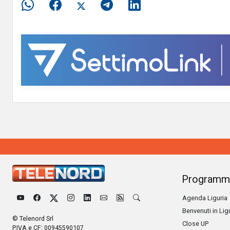
Programm
Agenda Liguria
Benvenuti in Lig
© Telenord Srl
Close UP
P.IVA e CF: 00945590107