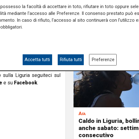
i si possono muovere con
possesso la facoltà di accettare in toto, rifiutare in toto oppure sele
Come magistrati siamo ormai
alità mediante l'accesso alle Preferenze. Il consenso prestato può 
decisioni che prendiamo:
mento. In caso di rifiuto, l'accesso al sito continuerà con l'utilizzo e
dignità e l'indipendenza che
obbligatori.
anini
, a cui va la nostra
ro bersaglio, utile per una
lare di
'delitto d'onore'
o
lo a alimentare la sfiducia
Accetta tutti
Rifiuta tutti
Preferenze
ene al Paese e alla società
e sulla Liguria seguiteci sul
e
e su
Facebook
.
Afa
Caldo in Liguria, boll
anche sabato: settim
consecutivo