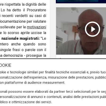
e rispettata la dignità delle
 Lo ha detto il Procuratore
 recenti verdetti su casi di
 documentazione per valutare
e sollevate per le
motivazioni
he lo scorso aprile uccise la
 nazionale magistrati:
"Le
 intero anche quando sono
ngole frasi o parole con il
 una democrazia - prosegue la
La posizione
ggi e gli atti di governo: fa
Agitazione aziende i
OOKIE
stituzione è soggetta. E noi
subappalto Amt: la s
okie e tecnologie similari per finalità tecniche essenziali e, previo t
tenze in nome del popolo
secondo il vicepresi
onalizzazione dell'esperienza, misurazione delle prestazioni, pubblic
si prendono le decisioni". Il
Anav
con piattaforme di audience measurement.
ichiarazioni del premier
stituzionali e di governo -
sonali possono essere elaborati da partner terzi selezionati per le seg
re, che
prima di esprimere
personalizzazione di annunci e contenuti, analisi delle prestazioni pubbl
 leggendo la sentenza del
blico e ottimizzazione dei servizi.