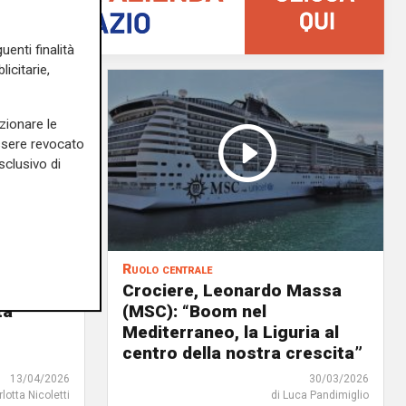
uenti finalità
icitarie,
zionare le
essere revocato
sclusivo di
Ruolo centrale
a
Crociere, Leonardo Massa
tà
(MSC): “Boom nel
Mediterraneo, la Liguria al
centro della nostra crescita”
13/04/2026
30/03/2026
rlotta Nicoletti
di Luca Pandimiglio