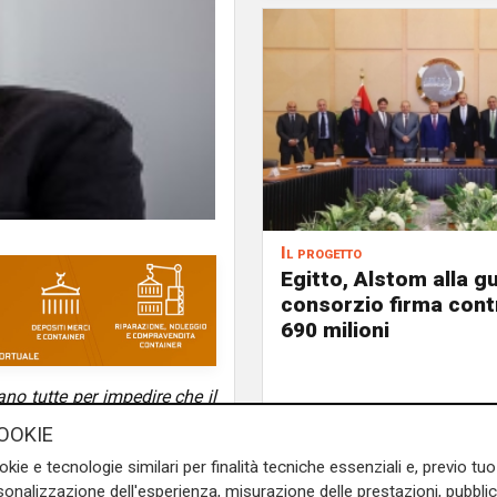
Il progetto
Egitto, Alstom alla gu
consorzio firma contr
690 milioni
ano tutte per impedire che il
in grado di incrementarne la
OOKIE
okie e tecnologie similari per finalità tecniche essenziali e, previo t
onalizzazione dell'esperienza, misurazione delle prestazioni, pubblic
, che prova a bloccare la