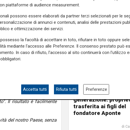
con piattaforme di audience measurement.
Stretto) immaginata per
averso la realizzazione dei
sonali possono essere elaborati da partner terzi selezionati per le seg
e 24 Ore rende evidente, della
personalizzazione di annunci e contenuti, analisi delle prestazioni pubbl
ulle reti ferroviarie. Pensare
blico e ottimizzazione dei servizi.
iamento della Corte europea
possesso la facoltà di accettare in toto, rifiutare in toto oppure sele
cipio sul quale l’Unione si è
alità mediante l'accesso alle Preferenze. Il consenso prestato può 
tinua ad applicare, non sarà
mento. In caso di rifiuto, l'accesso al sito continuerà con l'utilizzo e
a. Proprio a questa ottica
obbligatori.
ferroviarie, alternativa al
rno austriaco per supportare
il passaggio
esente proprio l’utilizzo al
Accetta tutti
Rifiuta tutti
Preferenze
MSC passa alla nuov
decisione di intervenire su
generazione: proprie
”. Il risultato è facilmente
trasferita ai figli del
fondatore Aponte
vità del nostro Paese, senza
di Ca