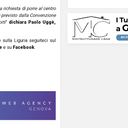
 richiesta di porre al centro
le previsto dalla Convenzione
rti
”
dichiara Paolo Uggè,
e sulla Liguria seguiteci sul
e
e su
Facebook
.