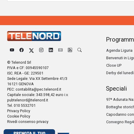
Programm
Agenda Liguria
Benvenuti in Lig
© Telenord Srl
Close UP
P.IVA e CF: 00945590107
Derby del lunedì
ISC. REA - GE: 229501
Sede Legale: Via XX Settembre 41/3
16121 GENOVA
Speciali
PEC:
contabilita@pec.telenord.it
Capitale sociale: 343.598,42 euro i.v.
97ª Adunata Naz
pubtelenord@telenord.it
Tel. 010 5532701
Botteghe storic
Privacy Policy
Capodanno con 
Cookie Policy
Rivedi consenso privacy
Convegno Reg4