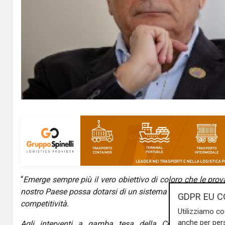
“
Emerge sempre più il vero obiettivo di coloro che le prov
nostro Paese possa dotarsi di un sistema infrastrutturale 
GDPR EU C
competitività.
Utilizziamo co
anche per pers
Agli interventi a gamba tesa della Corte dei Conti