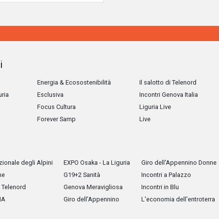
i
Energia & Ecosostenibilità
Il salotto di Telenord
uria
Esclusiva
Incontri Genova Italia
Focus Cultura
Liguria Live
Forever Samp
Live
ionale degli Alpini
EXPO Osaka - La Liguria
Giro dell'Appennino Donne
he
G19+2 Sanità
Incontri a Palazzo
Telenord
Genova Meravigliosa
Incontri in Blu
IA
Giro dell'Appennino
L'economia dell'entroterra