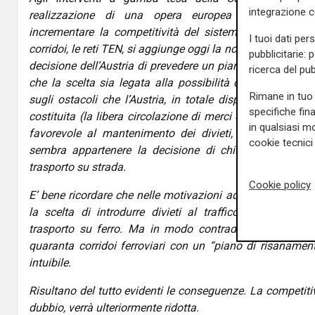
integrazione 
realizzazione di una opera europea (Ponte sullo 
incrementare la competitività del sistema europeo, attr
I tuoi dati per
corridoi, le reti TEN, si aggiunge oggi la notizia, che il Sol
pubblicitarie: 
decisione dell’Austria di prevedere un piano di interventi s
ricerca del pub
che la scelta sia legata alla possibilità che il pronunc
Rimane in tuo 
sugli ostacoli che l’Austria, in totale dispregio del prin
specifiche fin
costituita (la libera circolazione di merci e persone) con
in qualsiasi mo
favorevole al mantenimento dei divieti, non è peregrin
cookie tecnici 
sembra appartenere la decisione di chiusure delle linee 
trasporto su strada.
Cookie policy
E’ bene ricordare che nelle motivazioni addotte dal gove
la scelta di introdurre divieti al traffico pesante, è pr
trasporto su ferro. Ma in modo contradditorio ecco la 
quaranta corridoi ferroviari con un “piano di risanamento
intuibile.
Risultano del tutto evidenti le conseguenze. La competiti
dubbio, verrà ulteriormente ridotta.