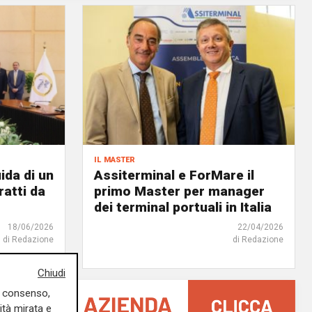
il master
ida di un
Assiterminal e ForMare il
atti da
primo Master per manager
dei terminal portuali in Italia
18/06/2026
22/04/2026
di Redazione
di Redazione
Chiudi
uo consenso,
ità mirata e