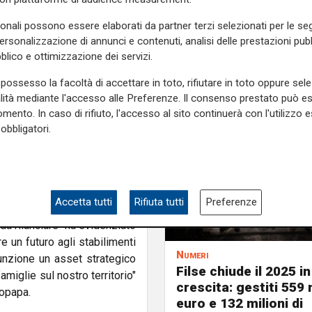
 stabilimenti del gruppo e
sonali possono essere elaborati da partner terzi selezionati per le seg
uturo a questo asset che è
personalizzazione di annunci e contenuti, analisi delle prestazioni pubbl
olge circa 3 mila lavoratori,
blico e ottimizzazione dei servizi.
do che la Regione Piemonte
higi, il 20 dicembre. Gli
possesso la facoltà di accettare in toto, rifiutare in toto oppure sele
zione sulla sicurezza degli
alità mediante l'accesso alle Preferenze. Il consenso prestato può 
mento. In caso di rifiuto, l'accesso al sito continuerà con l'utilizzo e
lanza.
obbligatori.
sapevoli del dramma che i
tivare a supporto ci sono e
ilancio industriale, oggi di
re su Taranto. Da parte del
Accetta tutti
Rifiuta tutti
Preferenze
istro Urso ha evidenziato la
da rilanciare" ha evidenziato
re un futuro agli stabilimenti
Numeri
sunzione un asset strategico
Filse chiude il 2025 in
amiglie sul nostro territorio"
crescita: gestiti 559 m
topapa.
euro e 132 milioni di