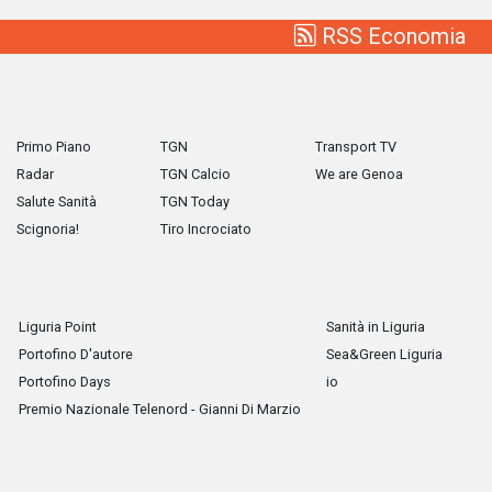
RSS Economia
Primo Piano
TGN
Transport TV
Radar
TGN Calcio
We are Genoa
Salute Sanità
TGN Today
Scignoria!
Tiro Incrociato
Liguria Point
Sanità in Liguria
Portofino D'autore
Sea&Green Liguria
Portofino Days
io
Premio Nazionale Telenord - Gianni Di Marzio