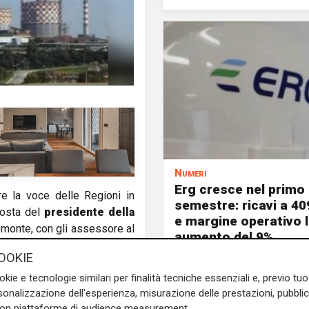
Numeri
Erg cresce nel primo
re la voce delle Regioni in
semestre: ricavi a 40
oposta del
presidente della
e margine operativo l
iemonte, con gli assessore al
aumento del 9%
a cultura Vittoria Poggio, ha
OOKIE
l futuro degli stabilimenti
okie e tecnologie similari per finalità tecniche essenziali e, previo t
.
onalizzazione dell'esperienza, misurazione delle prestazioni, pubblic
ia e Liguria
per avviare da
con piattaforme di audience measurement.