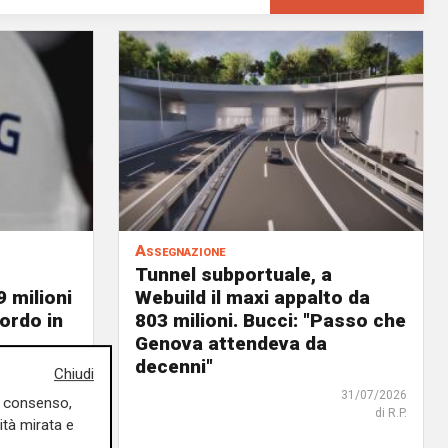
Assegnazione
Tunnel subportuale, a
9 milioni
Webuild il maxi appalto da
ordo in
803 milioni. Bucci: "Passo che
Genova attendeva da
decenni"
31/07/2026
Chiudi
di R. Eco.
31/07/2026
uo consenso,
di R.P.
ità mirata e