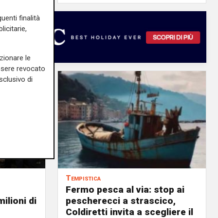
uenti finalità
icitarie,
zionare le
essere revocato
sclusivo di
Tempistica
Fermo pesca al via: stop ai
ilioni di
pescherecci a strascico,
Coldiretti invita a scegliere il