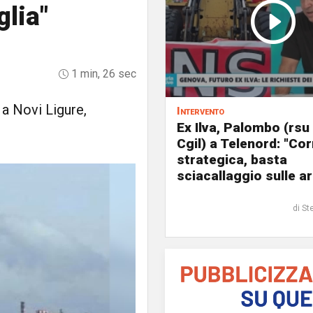
glia"
1 min, 26 sec
 a Novi Ligure,
Intervento
Ex Ilva, Palombo (rsu
Cgil) a Telenord: "Cor
strategica, basta
sciacallaggio sulle a
di St