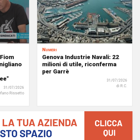
Numeri
 Fiom
Genova Industrie Navali: 22
nigliano
milioni di utile, riconferma
per Garrè
ree"
31/07/2026
di R.C.
31/07/2026
efano Rissetto