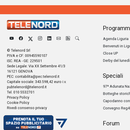
Programm
Agenda Liguria
Benvenuti in Lig
© Telenord Srl
Close UP
P.IVA e CF: 00945590107
Derby del lunedì
ISC. REA - GE: 229501
Sede Legale: Via XX Settembre 41/3
16121 GENOVA
Speciali
PEC:
contabilita@pec.telenord.it
Capitale sociale: 343.598,42 euro i.v.
97ª Adunata Naz
pubtelenord@telenord.it
Tel. 010 5532701
Botteghe storic
Privacy Policy
Capodanno con 
Cookie Policy
Rivedi consenso privacy
Convegno Reg4
Forum