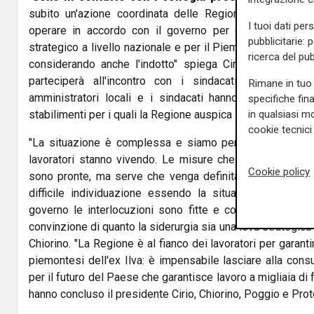
subito un'azione coordinata delle Regioni che ospitano
I tuoi dati per
operare in accordo con il governo per garantire un f
pubblicitarie: 
strategico a livello nazionale e per il Piemonte dove coinv
ricerca del pub
considerando anche l'indotto" spiega Cirio, annuncian
parteciperà all'incontro con i sindacati a Palazzo C
Rimane in tuo 
amministratori locali e i sindacati hanno posto l'atten
specifiche fin
in qualsiasi mo
stabilimenti per i quali la Regione auspica la massima vigi
cookie tecnici 
"La situazione è complessa e siamo perfettamente con
lavoratori stanno vivendo. Le misure che si possono at
Cookie policy
sono pronte, ma serve che venga definita la strategia di r
difficile individuazione essendo la situazione in itine
governo le interlocuzioni sono fitte e costanti e il min
convinzione di quanto la siderurgia sia una leva strategica 
Chiorino. "La Regione è al fianco dei lavoratori per garanti
piemontesi dell'ex Ilva: è impensabile lasciare alla con
per il futuro del Paese che garantisce lavoro a migliaia di f
hanno concluso il presidente Cirio, Chiorino, Poggio e Pro