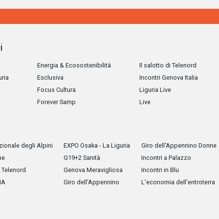
i
Energia & Ecosostenibilità
Il salotto di Telenord
uria
Esclusiva
Incontri Genova Italia
Focus Cultura
Liguria Live
Forever Samp
Live
ionale degli Alpini
EXPO Osaka - La Liguria
Giro dell'Appennino Donne
he
G19+2 Sanità
Incontri a Palazzo
Telenord
Genova Meravigliosa
Incontri in Blu
IA
Giro dell'Appennino
L'economia dell'entroterra