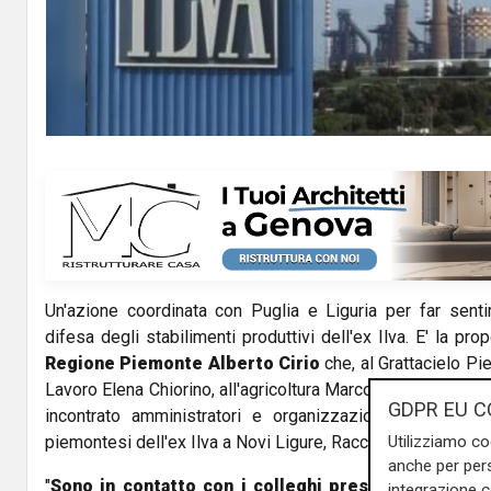
Un'azione coordinata con Puglia e Liguria per far senti
difesa degli stabilimenti produttivi dell'ex Ilva. E' la pr
Regione Piemonte Alberto Cirio
che, al Grattacielo P
Lavoro Elena Chiorino, all'agricoltura Marco Protopapa e all
GDPR EU C
incontrato amministratori e organizzazioni sindacali su
Utilizziamo co
piemontesi dell'ex Ilva a Novi Ligure, Racconigi e Gattinara
anche per pers
"
Sono in contatto con i colleghi presidenti di Pugl
integrazione 