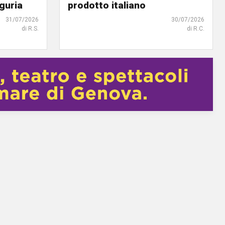
iguria
prodotto italiano
31/07/2026
30/07/2026
di R.S.
di R.C.