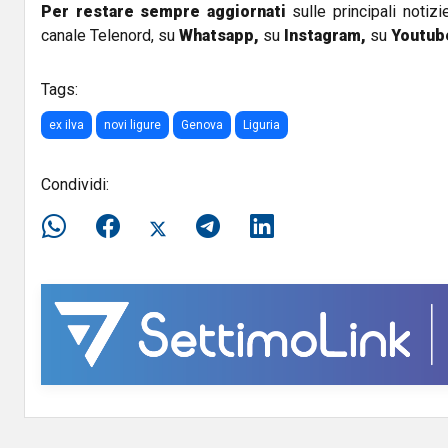
Per restare sempre aggiornati
sulle principali notizi
canale Telenord, su
Whatsapp,
su
Instagram
,
su
Youtub
Tags:
ex ilva
novi ligure
Genova
Liguria
Condividi: