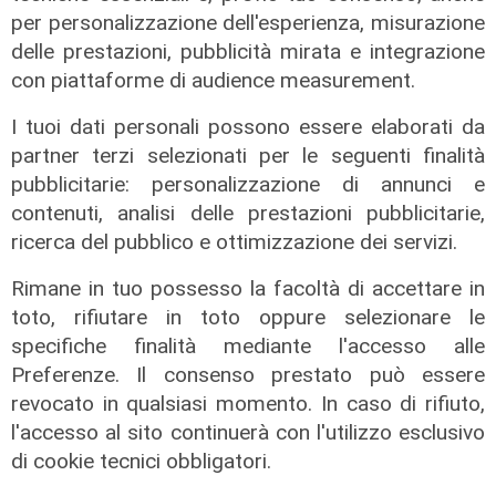
L'intervento
per personalizzazione dell'esperienza, misurazione
Incendio in appartamento di via
delle prestazioni, pubblicità mirata e integrazione
Sapeto, residenti si rifugiano sui
con piattaforme di audience measurement.
balconi
I tuoi dati personali possono essere elaborati da
07/08/2026
di Filippo Serio
partner terzi selezionati per le seguenti finalità
pubblicitarie: personalizzazione di annunci e
contenuti, analisi delle prestazioni pubblicitarie,
ricerca del pubblico e ottimizzazione dei servizi.
Rimane in tuo possesso la facoltà di accettare in
toto, rifiutare in toto oppure selezionare le
specifiche finalità mediante l'accesso alle
Preferenze. Il consenso prestato può essere
revocato in qualsiasi momento. In caso di rifiuto,
l'accesso al sito continuerà con l'utilizzo esclusivo
di cookie tecnici obbligatori.