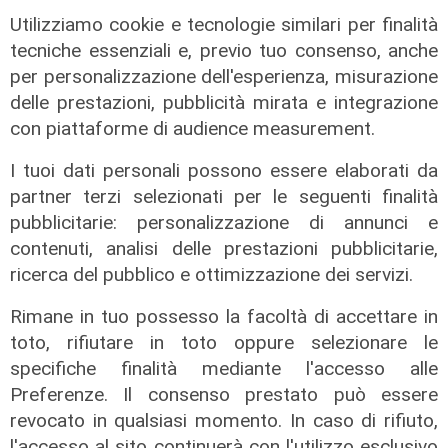
06/08/2026
Utilizziamo cookie e tecnologie similari per finalità
tecniche essenziali e, previo tuo consenso, anche
per personalizzazione dell'esperienza, misurazione
delle prestazioni, pubblicità mirata e integrazione
con piattaforme di audience measurement.
I tuoi dati personali possono essere elaborati da
partner terzi selezionati per le seguenti finalità
pubblicitarie: personalizzazione di annunci e
contenuti, analisi delle prestazioni pubblicitarie,
ricerca del pubblico e ottimizzazione dei servizi.
Rinnovo
"Non siamo solo organizzatori di
Rimane in tuo possesso la facoltà di accettare in
eventi": i CIV di Genova chiedono
toto, rifiutare in toto oppure selezionare le
più spazio nelle scelte per la città
specifiche finalità mediante l'accesso alle
Preferenze. Il consenso prestato può essere
06/08/2026
di F.S.
revocato in qualsiasi momento. In caso di rifiuto,
l'accesso al sito continuerà con l'utilizzo esclusivo