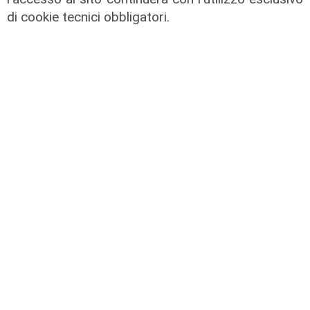
di cookie tecnici obbligatori.
Afa
Caldo in Liguria, bollino rosso anche
sabato: settimo giorno consecutivo
06/08/2026
di F.S.