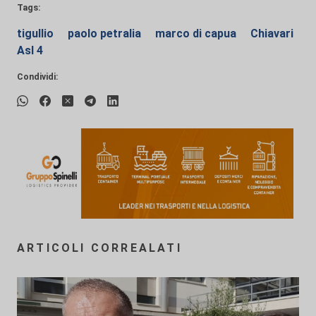
Tags:
tigullio
paolo petralia
marco di capua
Chiavari
Asl 4
Condividi:
ARTICOLI CORREALATI