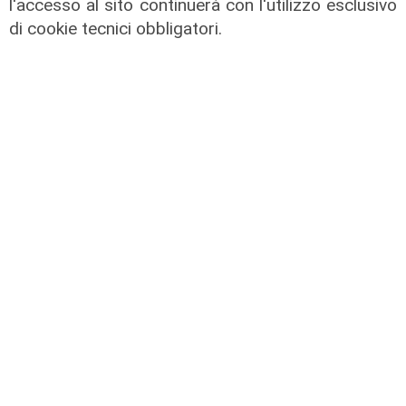
l'accesso al sito continuerà con l'utilizzo esclusivo
di cookie tecnici obbligatori.
I consigli dell'esperto
Creme solari e conservazione dei
farmaci in estate: cosa sapere
05/08/2026
di Filippo Serio