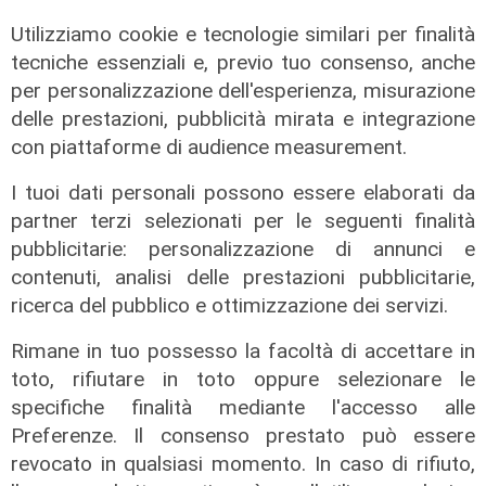
Utilizziamo cookie e tecnologie similari per finalità
Prevenzione
tecniche essenziali e, previo tuo consenso, anche
per personalizzazione dell'esperienza, misurazione
Il 12 agosto eclissi di sole,
l'appello: "Non guardatela senza
delle prestazioni, pubblicità mirata e integrazione
protezioni"
con piattaforme di audience measurement.
06/08/2026
I tuoi dati personali possono essere elaborati da
di F.S.
partner terzi selezionati per le seguenti finalità
pubblicitarie: personalizzazione di annunci e
contenuti, analisi delle prestazioni pubblicitarie,
ricerca del pubblico e ottimizzazione dei servizi.
Rimane in tuo possesso la facoltà di accettare in
toto, rifiutare in toto oppure selezionare le
specifiche finalità mediante l'accesso alle
Preferenze. Il consenso prestato può essere
revocato in qualsiasi momento. In caso di rifiuto,