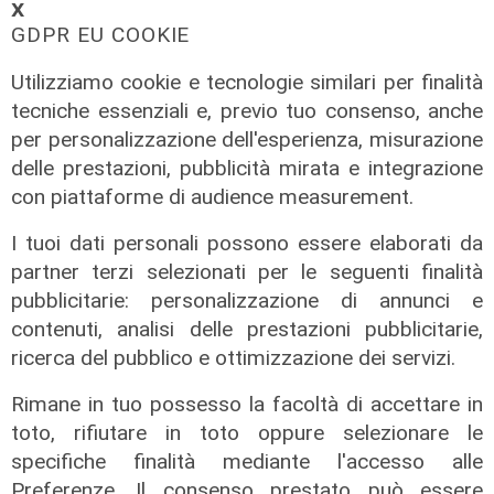
𝗫
GDPR EU COOKIE
Utilizziamo cookie e tecnologie similari per finalità
tecniche essenziali e, previo tuo consenso, anche
per personalizzazione dell'esperienza, misurazione
delle prestazioni, pubblicità mirata e integrazione
Numeri
con piattaforme di audience measurement.
Erg cresce nel primo semestre:
ricavi a 409 milioni e margine
I tuoi dati personali possono essere elaborati da
operativo lordo in aumento del 9%
partner terzi selezionati per le seguenti finalità
pubblicitarie: personalizzazione di annunci e
31/07/2026
di R. Eco.
contenuti, analisi delle prestazioni pubblicitarie,
ricerca del pubblico e ottimizzazione dei servizi.
Rimane in tuo possesso la facoltà di accettare in
toto, rifiutare in toto oppure selezionare le
specifiche finalità mediante l'accesso alle
Preferenze. Il consenso prestato può essere