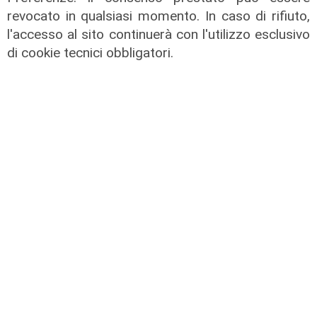
revocato in qualsiasi momento. In caso di rifiuto,
l'accesso al sito continuerà con l'utilizzo esclusivo
di cookie tecnici obbligatori.
Assegnazione
Tunnel subportuale, a Webuild il
maxi appalto da 803 milioni. Bucci:
"Passo che Genova attendeva da
decenni"
31/07/2026
di R.P.